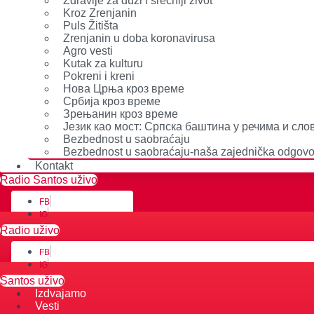
Zdravlje za duži i srećniji život
Kroz Zrenjanin
Puls Žitišta
Zrenjanin u doba koronavirusa
Agro vesti
Kutak za kulturu
Pokreni i kreni
Нова Црња кроз време
Србија кроз време
Зрењанин кроз време
Језик као мост: Српска баштина у речима и сл
Bezbednost u saobraćaju
Bezbednost u saobraćaju-naša zajednička odgovo
Kontakt
Radio Santos uživo
FB
IG
YT
Radio uživo
FB
IG
YT
Santos uživo
Izdvajamo
Vesti