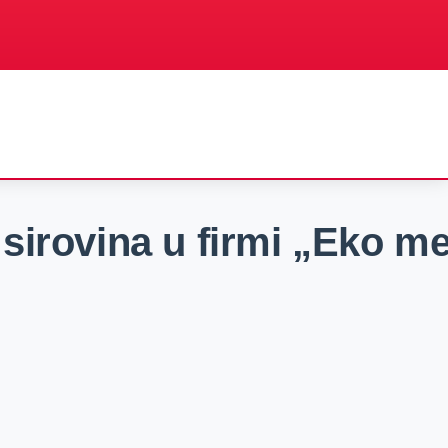
irovina u firmi „Eko met