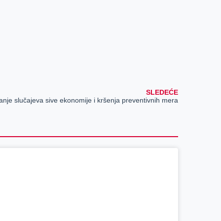
SLEDEĆE
anje slučajeva sive ekonomije i kršenja preventivnih mera