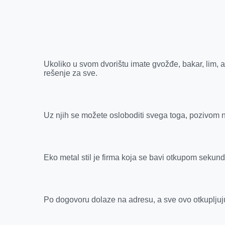
c
s
n
b
a
a
e
s
k
e
t
i
b
e
e
r
s
l
o
n
d
A
Ukoliko u svom dvorištu imate gvožđe, bakar, lim, alum
o
g
I
p
rešenje za sve.
k
e
n
p
r
Uz njih se možete osloboditi svega toga, pozivom 
Eko metal stil je firma koja se bavi otkupom sekund
Po dogovoru dolaze na adresu, a sve ovo otkupljuju