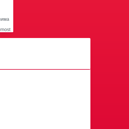
овима
rnost