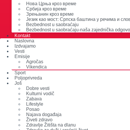
Нова Црња кроз време
Србија кроз време
Зрењанин кроз време
Језик као мост: Српска баштина у речима и сл
Bezbednost u saobraćaju
Bezbednost u saobraćaju-naša zajednička odgovo
Kontakt
Naslovna
Izdvajamo
Vesti
Emisije
Agročas
Vikendica
Sport
Poljoprivreda
Još
Dobre vesti
Kulturni vodič
Zabava
Lifestyle
Posao
Najava događaja
Živeti zdravo
Zdravlje Žitišta na dlanu