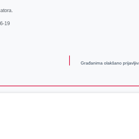
atora.
56-19
Građanima olakšano prijavljiv