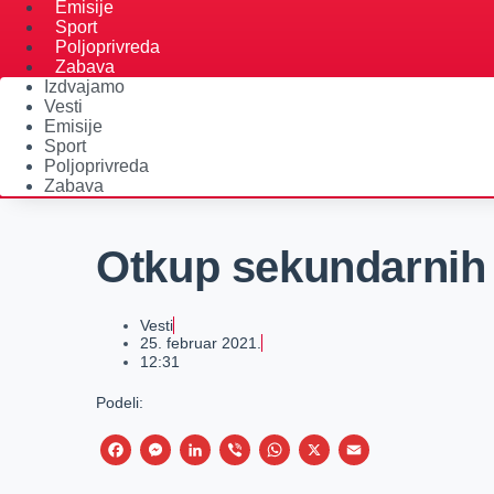
Emisije
Sport
Poljoprivreda
Zabava
Izdvajamo
Vesti
Emisije
Sport
Poljoprivreda
Zabava
Otkup sekundarnih s
Vesti
25. februar 2021.
12:31
Podeli:
F
M
L
V
W
X
E
a
e
i
i
h
m