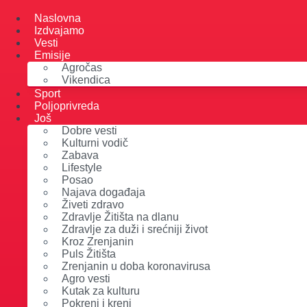
Skip
to
Naslovna
content
Izdvajamo
Vesti
Emisije
Agročas
Vikendica
Sport
Poljoprivreda
Još
Dobre vesti
Kulturni vodič
Zabava
Lifestyle
Posao
Najava događaja
Živeti zdravo
Zdravlje Žitišta na dlanu
Zdravlje za duži i srećniji život
Kroz Zrenjanin
Puls Žitišta
Zrenjanin u doba koronavirusa
Agro vesti
Kutak za kulturu
Pokreni i kreni