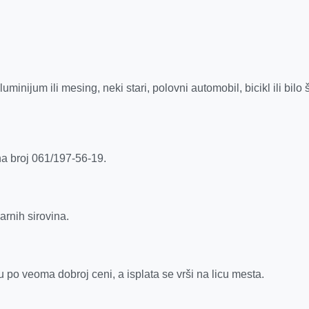
inijum ili mesing, neki stari, polovni automobil, bicikl ili bilo š
na broj 061/197-56-19.
arnih sirovina.
 po veoma dobroj ceni, a isplata se vrši na licu mesta.