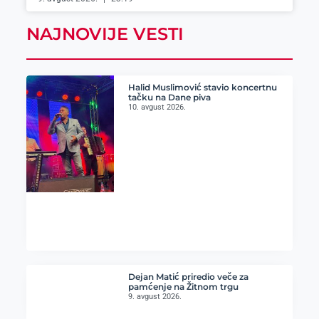
NAJNOVIJE VESTI
Halid Muslimović stavio koncertnu
tačku na Dane piva
10. avgust 2026.
Dejan Matić priredio veče za
pamćenje na Žitnom trgu
9. avgust 2026.