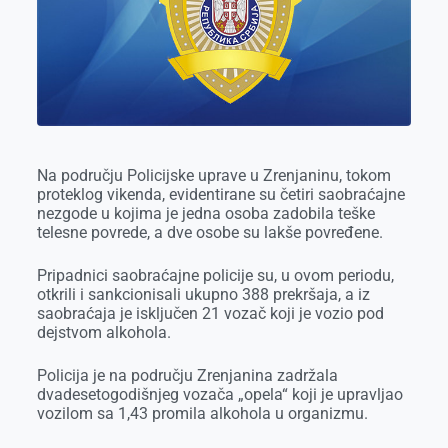
o
n
d
A
o
g
I
p
k
e
n
p
r
Na području Policijske uprave u Zrenjaninu, tokom
proteklog vikenda, evidentirane su četiri saobraćajne
nezgode u kojima je jedna osoba zadobila teške
telesne povrede, a dve osobe su lakše povređene.
Pripadnici saobraćajne policije su, u ovom periodu,
otkrili i sankcionisali ukupno 388 prekršaja, a iz
saobraćaja je isključen 21 vozač koji je vozio pod
dejstvom alkohola.
Policija je na području Zrenjanina zadržala
dvadesetogodišnjeg vozača „opela“ koji je upravljao
vozilom sa 1,43 promila alkohola u organizmu.