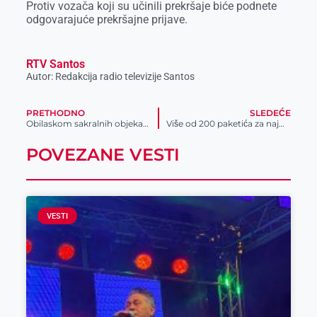
Protiv vozača koji su učinili prekršaje biće podnete
odgovarajuće prekršajne prijave.
RTV Santos
Autor: Redakcija radio televizije Santos
PRETHODNO
SLEDEĆE
Obilaskom sakralnih objekata zaokružen ciklus ovogodišnjih šetnji
Više od 200 paketića za najmlađe: Nastavlja se humanitarna akcija Fondacije Meridian i Crvene zvezde
POVEZANE VESTI
VESTI