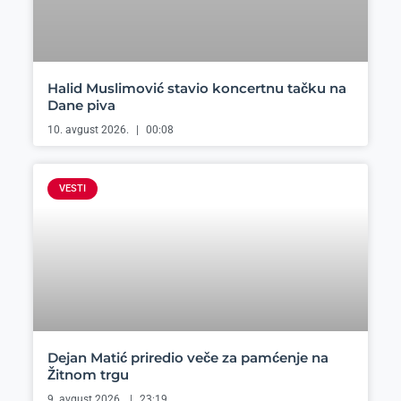
Halid Muslimović stavio koncertnu tačku na
Dane piva
10. avgust 2026.
00:08
VESTI
Dejan Matić priredio veče za pamćenje na
Žitnom trgu
9. avgust 2026.
23:19