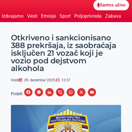
Santos uživo
Izdvajamo
Vesti
Emisije
Sport
Poljoprivreda
Zabava
Otkriveno i sankcionisano
388 prekršaja, iz saobraćaja
isključen 21 vozač koji je
vozio pod dejstvom
alkohola
Vesti
29. decembar 2025.
12:37
F
M
L
V
W
X
E
Podeli:
a
e
i
i
h
m
c
s
n
b
a
a
e
s
k
e
t
i
b
e
e
r
s
l