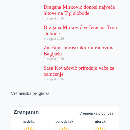
Dragana Mirković donosi najveće
hitove na Trg slobode
8. avgust 2026.
Dragana Mirković večeras na Trgu
slobode
8. avgust 2026.
Značajni infrastrukturni radovi na
Bagljašu
8. avgust 2026.
Sasa Kovačević priređuje veče za
pamćenje
7. avgust 2026.
Vremenska prognoza