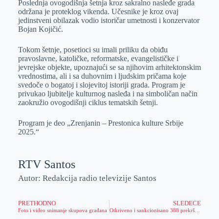
Poslednja ovogodišnja šetnja kroz sakralno nasleđe grada
e
I
s
a
održana je proteklog vikenda. Učesnike je kroz ovaj
r
n
A
i
jedinstveni obilazak vodio istoričar umetnosti i konzervator
Bojan Kojičić.
p
l
p
Tokom šetnje, posetioci su imali priliku da obiđu
pravoslavne, katoličke, reformatske, evangelističke i
jevrejske objekte, upoznajući se sa njihovim arhitektonskim
vrednostima, ali i sa duhovnim i ljudskim pričama koje
svedoče o bogatoj i slojevitoj istoriji grada. Program je
privukao ljubitelje kulturnog nasleđa i na simboličan način
zaokružio ovogodišnji ciklus tematskih šetnji.
Program je deo „Zrenjanin – Prestonica kulture Srbije
2025.“
RTV Santos
Autor: Redakcija radio televizije Santos
PRETHODNO
SLEDEĆE
Foto i video snimanje skupova građana
Otkriveno i sankcionisano 388 prekršaja, iz saobraćaja isključen 21 vozač koji je vozio pod dejstvom alkohola