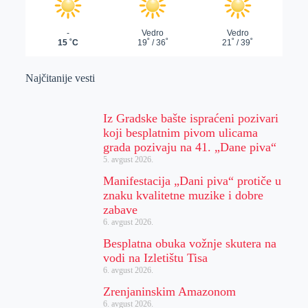
Najčitanije vesti
Iz Gradske bašte ispraćeni pozivari
koji besplatnim pivom ulicama
grada pozivaju na 41. „Dane piva“
5. avgust 2026.
Manifestacija „Dani piva“ protiče u
znaku kvalitetne muzike i dobre
zabave
6. avgust 2026.
Besplatna obuka vožnje skutera na
vodi na Izletištu Tisa
6. avgust 2026.
Zrenjaninskim Amazonom
6. avgust 2026.