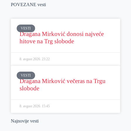
POVEZANE vesti
VESTI
Dragana Mirković donosi najveće
hitove na Trg slobode
8. avgust 2026.
23:22
VESTI
Dragana Mirković večeras na Trgu
slobode
8. avgust 2026.
15:45
Najnovije vesti