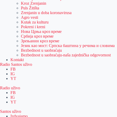
Kroz Zrenjanin
Puls Žitišta
Zrenjanin u doba koronavirusa
Agro vesti
Kutak za kulturu
Pokreni i kreni
Нова Црња кроз време
Србија кроз време
Зрењанин кроз време
Језик као мост: Српска баштина у речима и словима
Bezbednost u saobraćaju
Bezbednost u saobraćaju-naša zajednička odgovornost
Kontakt
Radio Santos uživo
FB
IG
YT
Radio uživo
FB
IG
YT
Santos uživo
Izdvajamo