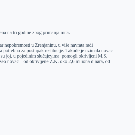
na na tri godine zbog primanja mita.
 nepokretnosti u Zrenjaninu, u više navrata radi
la potrebna za postupak restitucije. Takođe je uzimala novac
e su joj, u pojedinim slučajevima, pomogli okrivljeni M.S,
uzeo novac – od okrivljene Ž.K. oko 2,6 miliona dinara, od