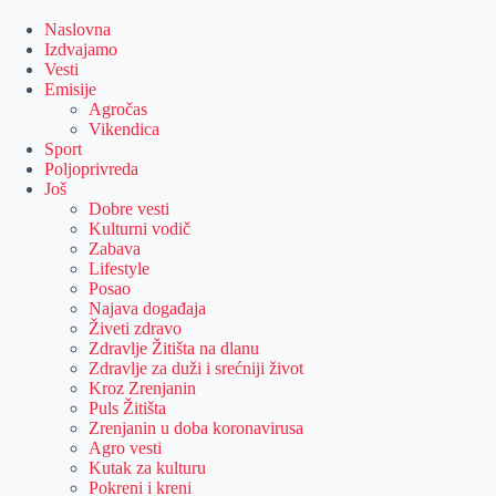
Skip
to
Naslovna
content
Izdvajamo
Vesti
Emisije
Agročas
Vikendica
Sport
Poljoprivreda
Još
Dobre vesti
Kulturni vodič
Zabava
Lifestyle
Posao
Najava događaja
Živeti zdravo
Zdravlje Žitišta na dlanu
Zdravlje za duži i srećniji život
Kroz Zrenjanin
Puls Žitišta
Zrenjanin u doba koronavirusa
Agro vesti
Kutak za kulturu
Pokreni i kreni