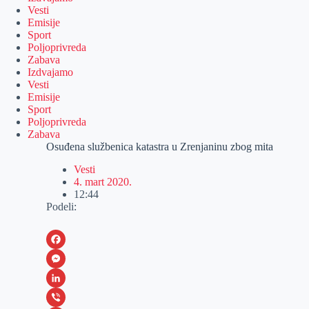
Vesti
Emisije
Sport
Poljoprivreda
Zabava
Izdvajamo
Vesti
Emisije
Sport
Poljoprivreda
Zabava
Osuđena službenica katastra u Zrenjaninu zbog mita
Vesti
4. mart 2020.
12:44
Podeli:
F
a
M
c
e
L