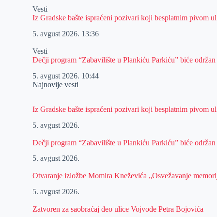
Vesti
Iz Gradske bašte ispraćeni pozivari koji besplatnim pivom 
5. avgust 2026.
13:36
Vesti
Dečji program “Zabavilište u Plankiću Parkiću” biće održan
5. avgust 2026.
10:44
Najnovije vesti
Iz Gradske bašte ispraćeni pozivari koji besplatnim pivom 
5. avgust 2026.
Dečji program “Zabavilište u Plankiću Parkiću” biće održan
5. avgust 2026.
Otvaranje izložbe Momira Kneževića „Osvežavanje memori
5. avgust 2026.
Zatvoren za saobraćaj deo ulice Vojvode Petra Bojovića