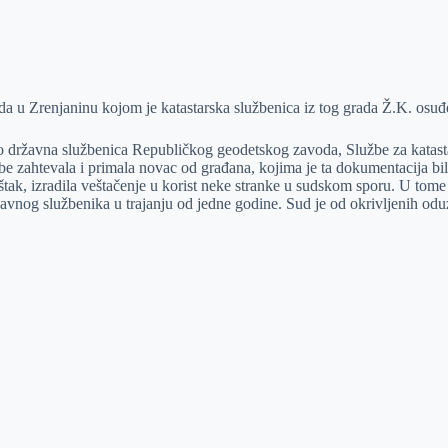
 u Zrenjaninu kojom je katastarska službenica iz tog grada Ž.K. osuđe
o državna službenica Republičkog geodetskog zavoda, Službe za katastar
be zahtevala i primala novac od građana, kojima je ta dokumentacija bi
veštak, izradila veštačenje u korist neke stranke u sudskom sporu. U tom
žavnog službenika u trajanju od jedne godine. Sud je od okrivljenih od