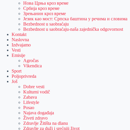
Нова Црња кроз време
Србија кроз време
Зрењанин кроз време
Језик као мост: Српска баштина у речима и словима
Bezbednost u saobraćaju
Bezbednost u saobraćaju-naša zajednička odgovornost
Kontakt
Naslovna
Izdvajamo
Vesti
Emisije
Agročas
Vikendica
Sport
Poljoprivreda
Još
Dobre vesti
Kulturni vodič
Zabava
Lifestyle
Posao
Najava događaja
Živeti zdravo
Zdravlje Žitišta na dlanu
Zdravlje za duži i srećniji život