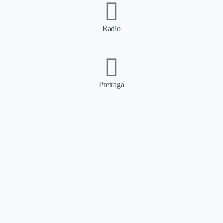
Radio
Pretraga
Pretraga
Kategorije
Ostalo
Naslovna