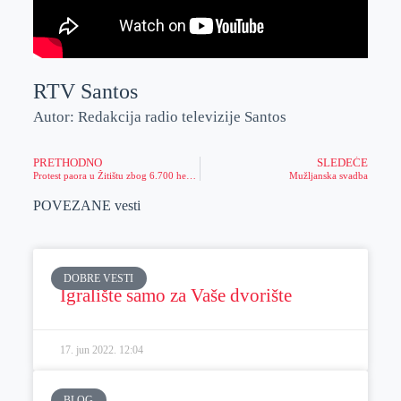
RTV Santos
Autor: Redakcija radio televizije Santos
PRETHODNO
SLEDEĆE
Protest paora u Žitištu zbog 6.700 hektara(video)
Mužljanska svadba
POVEZANE vesti
DOBRE VESTI
Igralište samo za Vaše dvorište
17. jun 2022.
12:04
BLOG