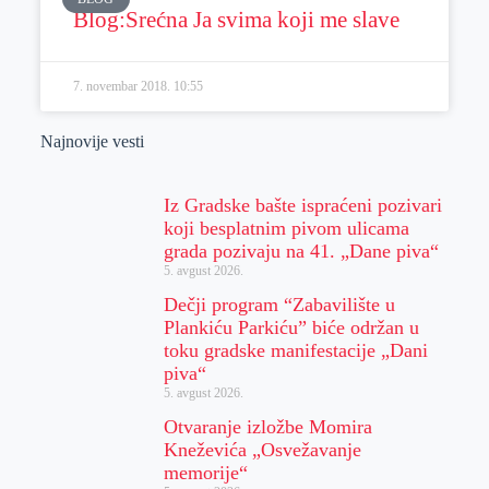
Blog:Srećna Ja svima koji me slave
7. novembar 2018.
10:55
Najnovije vesti
Iz Gradske bašte ispraćeni pozivari
koji besplatnim pivom ulicama
grada pozivaju na 41. „Dane piva“
5. avgust 2026.
Dečji program “Zabavilište u
Plankiću Parkiću” biće održan u
toku gradske manifestacije „Dani
piva“
5. avgust 2026.
Otvaranje izložbe Momira
Kneževića „Osvežavanje
memorije“