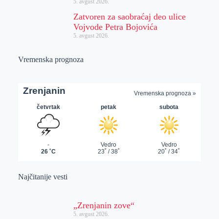
5. avgust 2026.
Zatvoren za saobraćaj deo ulice
Vojvode Petra Bojovića
5. avgust 2026.
Vremenska prognoza
Najčitanije vesti
„Zrenjanin zove“
5. avgust 2026.