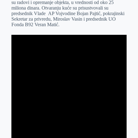
su radovi i opremanje objekta, u vrednosti od oko 25
r
n
A
i
miliona dinara. Otvaranju kuće su prisustvovali su
predsednik Vlade AP Vojvodine Bojan Pajtić, pokrajinski
p
l
Sekretar za privredu, Miroslav Vasin i predsednik UO
p
Fonda B92 Veran Matić.