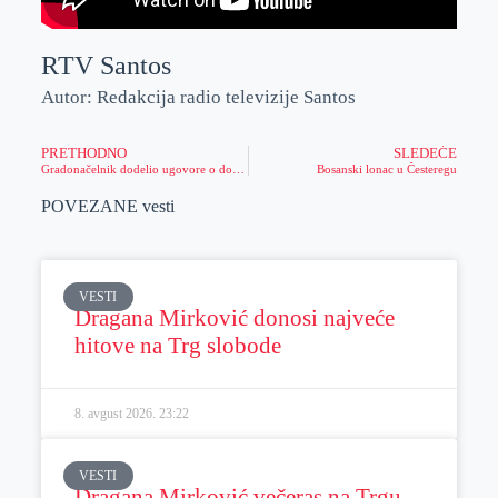
RTV Santos
Autor: Redakcija radio televizije Santos
PRETHODNO
SLEDEĆE
Gradonačelnik dodelio ugovore o dodeli seoskih kuća za sedam porodica
Bosanski lonac u Česteregu
POVEZANE vesti
VESTI
Dragana Mirković donosi najveće
hitove na Trg slobode
8. avgust 2026.
23:22
VESTI
Dragana Mirković večeras na Trgu