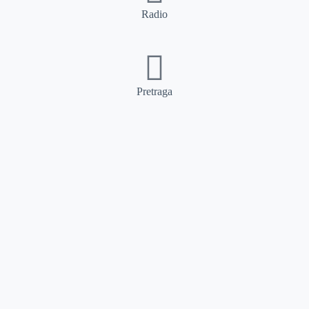
Radio
Pretraga
Pretraga
Kategorije
Ostalo
Naslovna
Izdvajamo