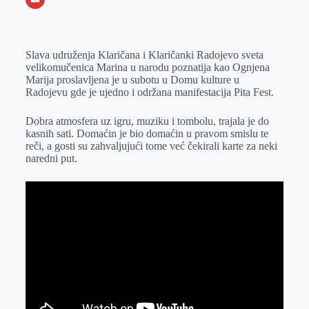
o
n
e
e
a
E
k
g
d
r
t
m
Slava udruženja Klaričana i Klaričanki Radojevo sveta
e
I
s
a
velikomučenica Marina u narodu poznatija kao Ognjena
r
n
A
i
Marija proslavljena je u subotu u Domu kulture u
Radojevu gde je ujedno i održana manifestacija Pita Fest.
p
l
p
Dobra atmosfera uz igru, muziku i tombolu, trajala je do
kasnih sati. Domaćin je bio domaćin u pravom smislu te
reči, a gosti su zahvaljujući tome već čekirali karte za neki
naredni put.