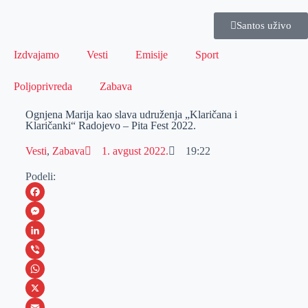
Santos uživo
Izdvajamo
Vesti
Emisije
Sport
Poljoprivreda
Zabava
Ognjena Marija kao slava udruženja „Klaričana i
Klaričanki“ Radojevo – Pita Fest 2022.
Vesti
,
Zabava
1. avgust 2022.
19:22
Podeli:
F
a
M
c
e
L
e
s
i
V
b
s
n
i
W
o
e
k
b
h
X