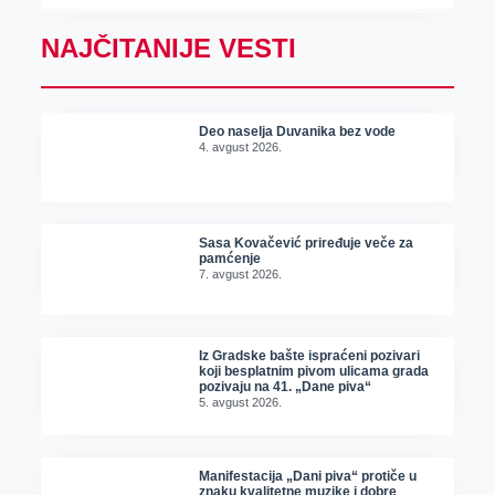
NAJČITANIJE VESTI
Deo naselja Duvanika bez vode
4. avgust 2026.
Sasa Kovačević priređuje veče za
pamćenje
7. avgust 2026.
Iz Gradske bašte ispraćeni pozivari
koji besplatnim pivom ulicama grada
pozivaju na 41. „Dane piva“
5. avgust 2026.
Manifestacija „Dani piva“ protiče u
znaku kvalitetne muzike i dobre