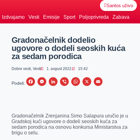
Santos uživo
Izdvajamo
Vesti
Emisije
Sport
Poljoprivreda
Zabava
Gradonačelnik dodelio
ugovore o dodeli seoskih kuća
za sedam porodica
Dobre vesti
,
Vesti
1. avgust 2022.
15:42
F
M
L
V
W
X
E
Podeli:
a
e
i
i
h
m
c
s
n
b
a
a
e
s
k
e
t
i
Gradonačelnik Zrenjanina Simo Salapura uručio je u
b
e
e
r
s
l
Gradskoj kući ugovore o dodeli seoskih kuća za
o
n
d
A
sedam porodica na osnovu konkursa Ministarstva za
brigu o selu.
o
g
I
p