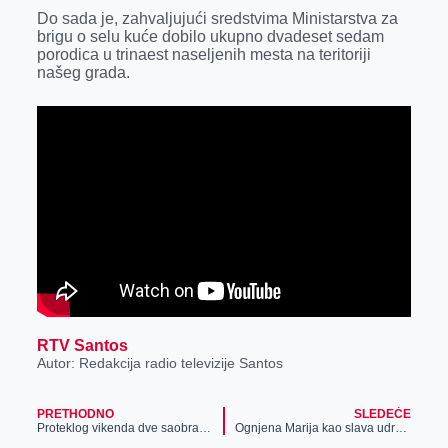
k
e
n
p
Do sada je, zahvaljujući sredstvima Ministarstva za
brigu o selu kuće dobilo ukupno dvadeset sedam
r
porodica u trinaest naseljenih mesta na teritoriji
našeg grada.
RTV Santos
Autor: Redakcija radio televizije Santos
PRETHODNO
SLEDEĆE
Proteklog vikenda dve saobraćajne nezgode
Ognjena Marija kao slava udruženja „Klaričana i Klaričanki“ Radojevo – Pita Fest 2022.