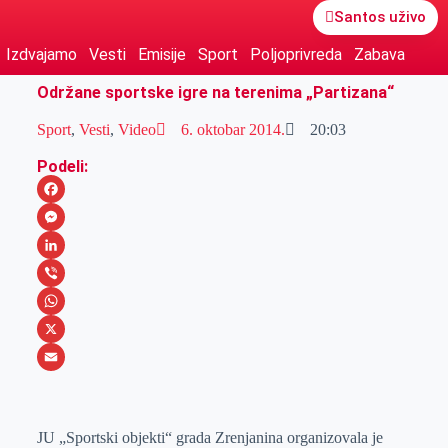
Santos uživo
Izdvajamo
Vesti
Emisije
Sport
Poljoprivreda
Zabava
Održane sportske igre na terenima „Partizana“
Sport
,
Vesti
,
Video
6. oktobar 2014.
20:03
Podeli:
F
a
M
c
e
L
e
s
i
V
b
s
n
i
W
o
e
k
b
h
X
o
n
e
e
a
E
k
g
d
r
t
m
JU „Sportski objekti“ grada Zrenjanina organizovala je
e
I
s
a