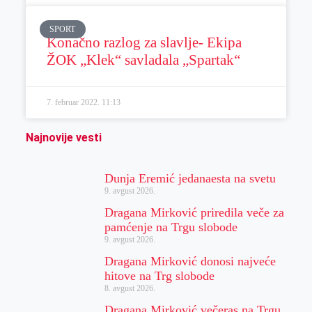
SPORT
Konačno razlog za slavlje- Ekipa
ŽOK „Klek“ savladala „Spartak“
7. februar 2022.
11:13
Najnovije vesti
Dunja Eremić jedanaesta na svetu
9. avgust 2026.
Dragana Mirković priredila veče za
pamćenje na Trgu slobode
9. avgust 2026.
Dragana Mirković donosi najveće
hitove na Trg slobode
8. avgust 2026.
Dragana Mirković večeras na Trgu