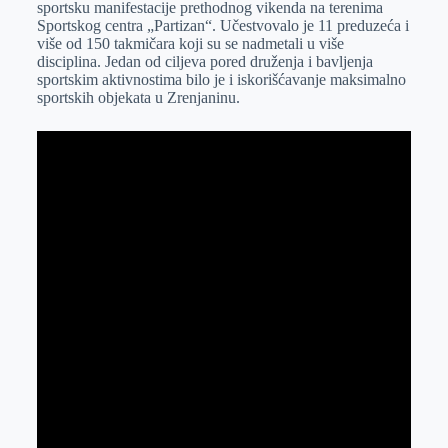
sportsku manifestacije prethodnog vikenda na terenima
r
n
A
i
Sportskog centra „Partizan“. Učestvovalo je 11 preduzeća i
više od 150 takmičara koji su se nadmetali u više
p
l
disciplina. Jedan od ciljeva pored druženja i bavljenja
p
sportskim aktivnostima bilo je i iskorišćavanje maksimalno
sportskih objekata u Zrenjaninu.