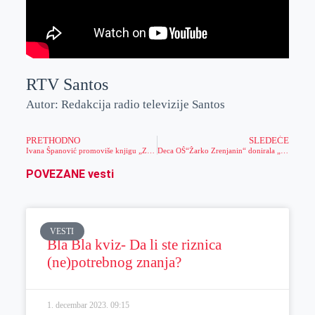
RTV Santos
Autor: Redakcija radio televizije Santos
PRETHODNO
SLEDEĆE
Ivana Španović promoviše knjigu „Zrenjaninski sport 2013“
Deca OŠ“Žarko Zrenjanin“ donirala „Dečjem selu“ potrebnu humanitarnu pomoć
POVEZANE vesti
VESTI
Bla Bla kviz- Da li ste riznica
(ne)potrebnog znanja?
1. decembar 2023.
09:15