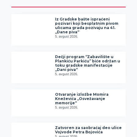
Iz Gradske bašte ispraćeni
pozivari koji besplatnim pivom
ulicama grada pozivaju na 41.
„Dane piva“
5. avgust 2026.
Dečji program “Zabavilište u
Plankiću Parkiću” biće održan u
toku gradske manifestacije
„Dani piva“
5. avgust 2026.
Otvaranje izložbe Momira
Kneževića „Osvežavanje
memorije“
5. avgust 2026.
Zatvoren za saobraćaj deo ulice
Vojvode Petra Bojovića
5. avgust 2026.