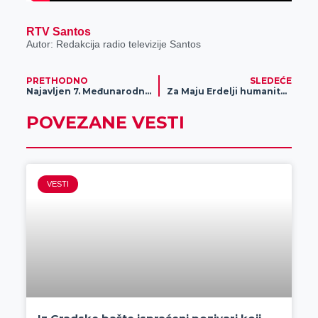
RTV Santos
Autor: Redakcija radio televizije Santos
PRETHODNO
SLEDEĆE
Najavljen 7. Međunarodni festival rakije u Žitištu
Za Maju Erdelji humanitarni koncert „Nikad nije kasno“
POVEZANE VESTI
VESTI