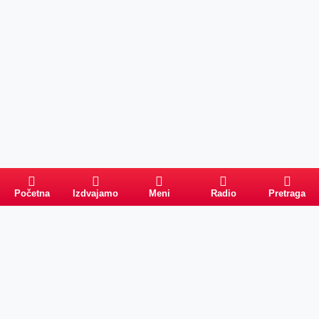
Početna
Izdvajamo
Meni
Radio
Pretraga
Pretraga
Kategorije