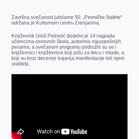
k
g
d
r
t
m
e
I
s
a
Završna svečanost jubilarne 50. „Pesničke štafete“
r
n
A
i
održana je Kulturnom centru Zrenjanina.
p
l
Književnik Uroš Petrović dodelio je 14 nagrada
p
učenicima osnovnih škola, autorima najuspešnijih
pesama, a svečanom programu pridružili su se i
književnici i književnice koji pišu za decu i mlade, a
koji su kroz decenije trajanja manifestacije bili njeni
voditelji.