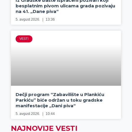
Iz Gradske bašte ispraćeni pozivari koji
besplatnim pivom ulicama grada pozivaju
na 41. „Dane piva“
5. avgust 2026.
13:36
VESTI
Dečji program “Zabavilište u Plankiću
Parkiću” biće održan u toku gradske
manifestacije „Dani piva“
5. avgust 2026.
10:44
NAJNOVIJE VESTI