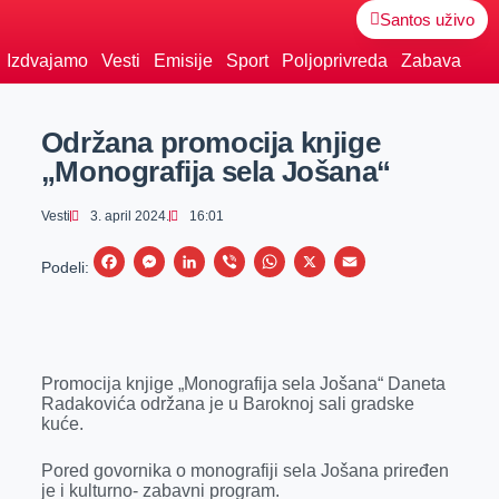
Santos uživo
Izdvajamo
Vesti
Emisije
Sport
Poljoprivreda
Zabava
Održana promocija knjige
„Monografija sela Jošana“
Vesti
3. april 2024.
16:01
F
M
L
V
W
X
E
Podeli:
a
e
i
i
h
m
c
s
n
b
a
a
e
s
k
e
t
i
Promocija knjige „Monografija sela Jošana“ Daneta
b
e
e
r
s
l
Radakovića održana je u Baroknoj sali gradske
o
n
d
A
kuće.
o
g
I
p
Pored govornika o monografiji sela Jošana priređen
k
e
n
p
je i kulturno- zabavni program.