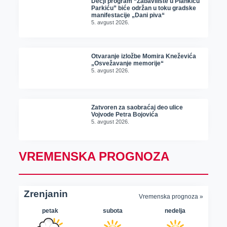
Dečji program “Zabavilište u Plankiću
Parkiću” biće održan u toku gradske
manifestacije „Dani piva“
5. avgust 2026.
Otvaranje izložbe Momira Kneževića
„Osvežavanje memorije“
5. avgust 2026.
Zatvoren za saobraćaj deo ulice
Vojvode Petra Bojovića
5. avgust 2026.
VREMENSKA PROGNOZA