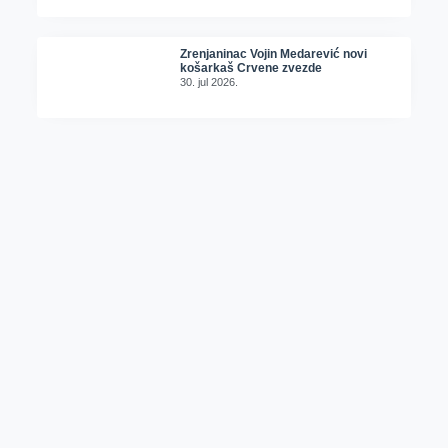
Zrenjaninac Vojin Medarević novi
košarkaš Crvene zvezde
30. jul 2026.