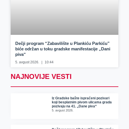
Dečji program “Zabavilište u Plankiću Parkiću”
biće održan u toku gradske manifestacije „Dani
piva“
5. avgust 2026.
10:44
NAJNOVIJE VESTI
Iz Gradske bašte ispraćeni pozivari
koji besplatnim pivom ulicama grada
pozivaju na 41. „Dane piva“
5. avgust 2026.