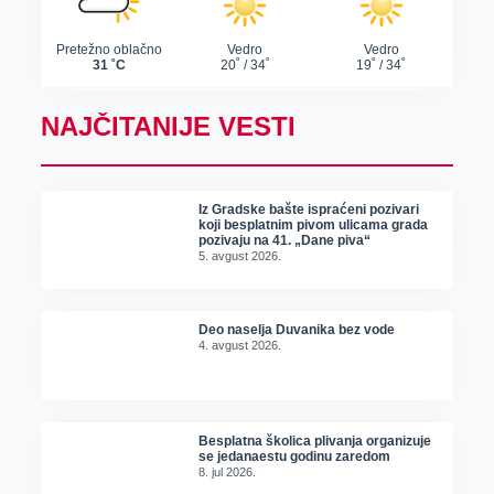
NAJČITANIJE VESTI
Iz Gradske bašte ispraćeni pozivari
koji besplatnim pivom ulicama grada
pozivaju na 41. „Dane piva“
5. avgust 2026.
Deo naselja Duvanika bez vode
4. avgust 2026.
Besplatna školica plivanja organizuje
se jedanaestu godinu zaredom
8. jul 2026.