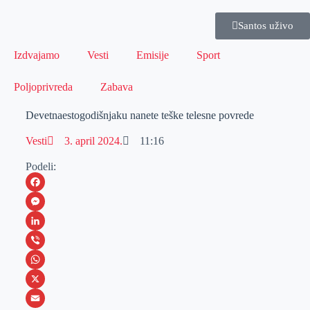
Santos uživo
Izdvajamo
Vesti
Emisije
Sport
Poljoprivreda
Zabava
Devetnaestogodišnjaku nanete teške telesne povrede
Vesti
3. april 2024.
11:16
Podeli:
F
a
M
c
e
L
e
s
i
V
b
s
n
i
W
o
e
k
b
h
X