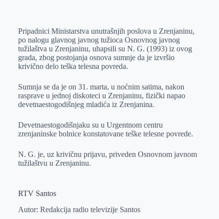
o
n
e
e
a
E
k
g
d
r
t
m
Pripadnici Ministarstva unutrašnjih poslova u Zrenjaninu,
e
I
s
a
po nalogu glavnog javnog tužioca Osnovnog javnog
r
n
A
i
tužilaštva u Zrenjaninu, uhapsili su N. G. (1993) iz ovog
grada, zbog postojanja osnova sumnje da je izvršio
p
l
krivično delo teška telesna povreda.
p
Sumnja se da je on 31. marta, u noćnim satima, nakon
rasprave u jednoj diskoteci u Zrenjaninu, fizički napao
devetnaestogodišnjeg mladića iz Zrenjanina.
Devetnaestogodišnjaku su u Urgentnom centru
zrenjaninske bolnice konstatovane teške telesne povrede.
N. G. je, uz krivičnu prijavu, priveden Osnovnom javnom
tužilaštvu u Zrenjaninu.
RTV Santos
Autor: Redakcija radio televizije Santos