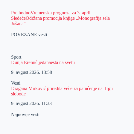
Prethodno
Vremenska prognoza za 3. april
Sledeće
Održana promocija knjige „Monografija sela
Jošana“
POVEZANE vesti
Sport
Dunja Eremić jedanaesta na svetu
9. avgust 2026.
13:58
Vesti
Dragana Mirković priredila veče za pamćenje na Trgu
slobode
9. avgust 2026.
11:33
Najnovije vesti