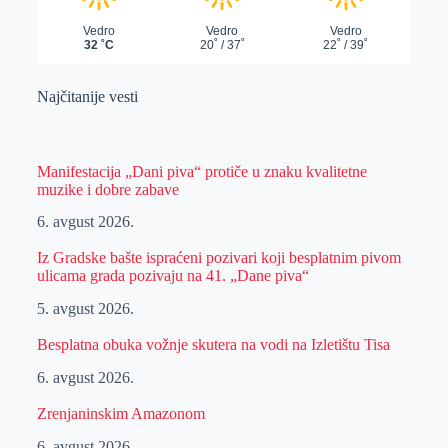
Najčitanije vesti
Manifestacija „Dani piva“ protiče u znaku kvalitetne
muzike i dobre zabave
6. avgust 2026.
Iz Gradske bašte ispraćeni pozivari koji besplatnim pivom
ulicama grada pozivaju na 41. „Dane piva“
5. avgust 2026.
Besplatna obuka vožnje skutera na vodi na Izletištu Tisa
6. avgust 2026.
Zrenjaninskim Amazonom
6. avgust 2026.