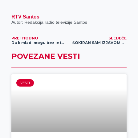
r
RTV Santos
Autor: Redakcija radio televizije Santos
PRETHODNO
SLEDEĆE
Da li mladi mogu bez interneta?
ŠOKIRAN SAM IZJAVOM PEJČIĆA NOVINARIMA N1 Direktor Škrbić: „Ovim putem ga pozivam, ako je to tako, da pokaže papire o otkazu“
POVEZANE VESTI
VESTI