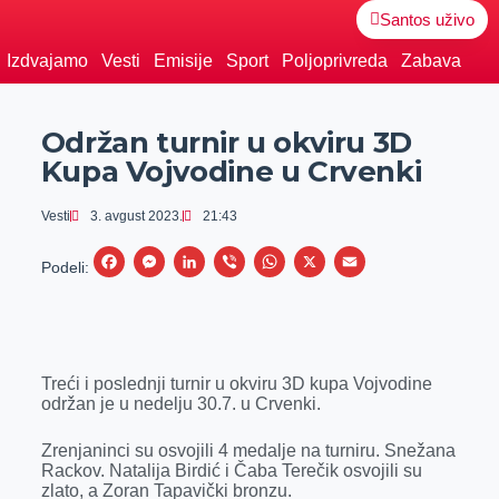
Santos uživo
Izdvajamo
Vesti
Emisije
Sport
Poljoprivreda
Zabava
Održan turnir u okviru 3D
Kupa Vojvodine u Crvenki
Vesti
3. avgust 2023.
21:43
F
M
L
V
W
X
E
Podeli:
a
e
i
i
h
m
c
s
n
b
a
a
e
s
k
e
t
i
Treći i poslednji turnir u okviru 3D kupa Vojvodine
b
e
e
r
s
l
održan je u nedelju 30.7. u Crvenki.
o
n
d
A
o
g
I
p
Zrenjaninci su osvojili 4 medalje na turniru. Snežana
Rackov. Natalija Birdić i Čaba Terečik osvojili su
k
e
n
p
zlato, a Zoran Tapavički bronzu.