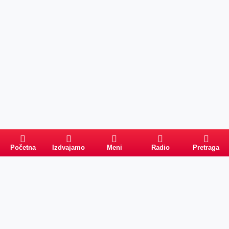
Početna
Izdvajamo
Meni
Radio
Pretraga
Pretraga
Kategorije