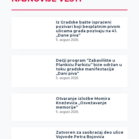
Iz Gradske bašte ispraćeni
pozivari koji besplatnim pivom
ulicama grada pozivaju na 41.
„Dane piva“
5. avgust 2026.
Dečji program “Zabavilište u
Plankiću Parkiću” biće održan u
toku gradske manifestacije
„Dani piva“
5. avgust 2026.
Otvaranje izložbe Momira
Kneževića „Osvežavanje
memorije“
5. avgust 2026.
Zatvoren za saobraćaj deo ulice
Vojvode Petra Bojovića