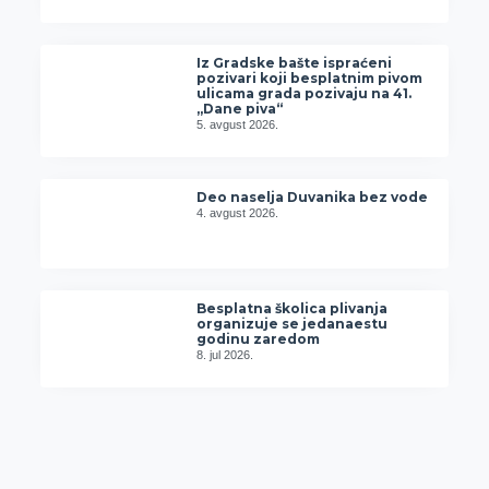
Iz Gradske bašte ispraćeni
pozivari koji besplatnim pivom
ulicama grada pozivaju na 41.
„Dane piva“
5. avgust 2026.
Deo naselja Duvanika bez vode
4. avgust 2026.
Besplatna školica plivanja
organizuje se jedanaestu
godinu zaredom
8. jul 2026.