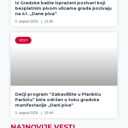
Iz Gradske bašte ispraćeni pozivari koji
besplatnim pivom ulicama grada pozivaju
na 41. „Dane piva“
5. avgust 2026.
13:36
VESTI
Dečji program “Zabavilište u Plankiću
Parkiću” biće održan u toku gradske
manifestacije „Dani piva“
5. avgust 2026.
10:44
NAJNOVIJE VESTI