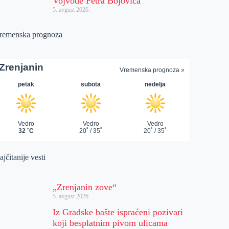
Vojvode Petra Bojovića
5. avgust 2026.
remenska prognoza
jčitanije vesti
„Zrenjanin zove“
5. avgust 2026.
Iz Gradske bašte ispraćeni pozivari
koji besplatnim pivom ulicama