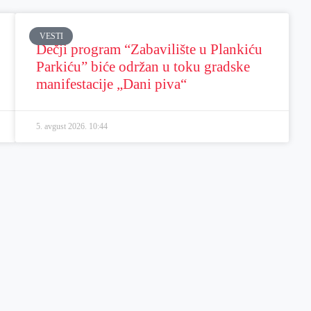
VESTI
Dečji program “Zabavilište u Plankiću
Parkiću” biće održan u toku gradske
manifestacije „Dani piva“
5. avgust 2026.
10:44