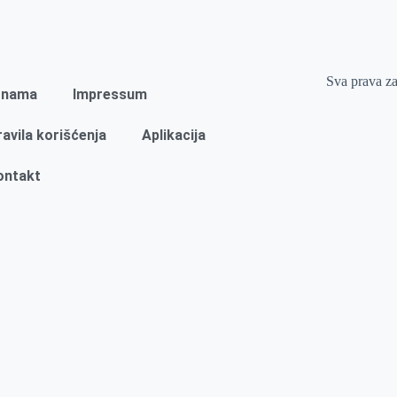
Sva prava z
 nama
Impressum
ravila korišćenja
Aplikacija
ontakt
Naslovna