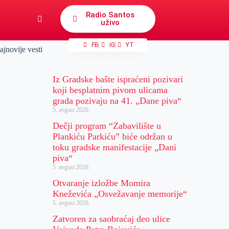
Radio Santos
uživo
FB
IG
YT
ajnovije vesti
Iz Gradske bašte ispraćeni pozivari
koji besplatnim pivom ulicama
grada pozivaju na 41. „Dane piva“
5. avgust 2026.
Dečji program “Zabavilište u
Plankiću Parkiću” biće održan u
toku gradske manifestacije „Dani
piva“
5. avgust 2026.
Otvaranje izložbe Momira
Kneževića „Osvežavanje memorije“
5. avgust 2026.
Zatvoren za saobraćaj deo ulice