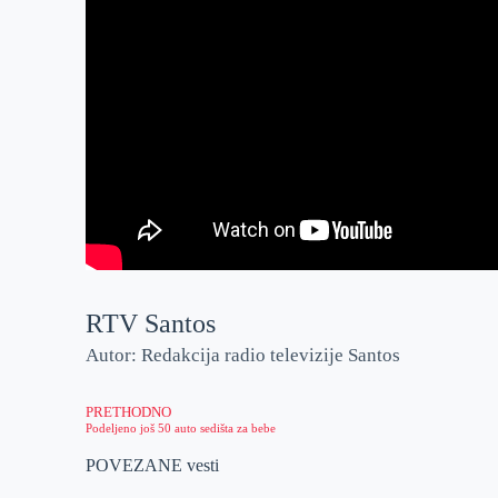
RTV Santos
Autor: Redakcija radio televizije Santos
PRETHODNO
Podeljeno još 50 auto sedišta za bebe
POVEZANE vesti