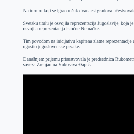
r
n
A
i
Na turniru koji se igrao u čak dvanaest gradova učestvova
p
l
Svetsku titulu je osvojila reprezentacija Jugoslavije, koja
p
osvojila reprezentacija Istočne Nemačke.
Tim povodom na inicijativu kapitena zlatne reprezentacije
ugostio jugoslovenske prvake.
Današnjem prijemu prisustvovala je predsednica Rukometno
saveza Zrenjanina Vukosava Đapić.