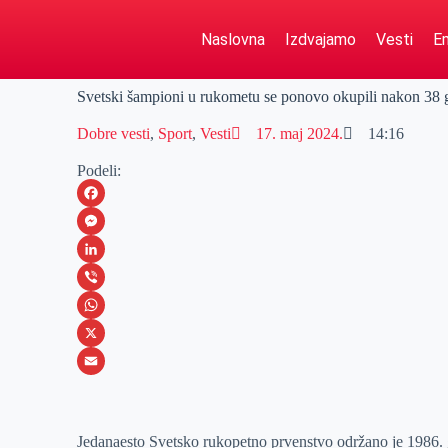
Naslovna
Izdvajamo
Vesti
Em
Svetski šampioni u rukometu se ponovo okupili nakon 38 
Dobre vesti
,
Sport
,
Vesti
17. maj 2024.
14:16
Podeli:
F
a
M
c
e
L
e
s
i
V
b
s
n
i
W
o
e
k
b
h
X
o
n
e
e
a
E
k
g
d
r
t
m
Jedanaesto Svetsko rukopetno prvenstvo održano je 1986. go
e
I
s
a