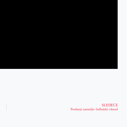
SLEDEĆE
Predstoji zanimljiv fudbalski vikend