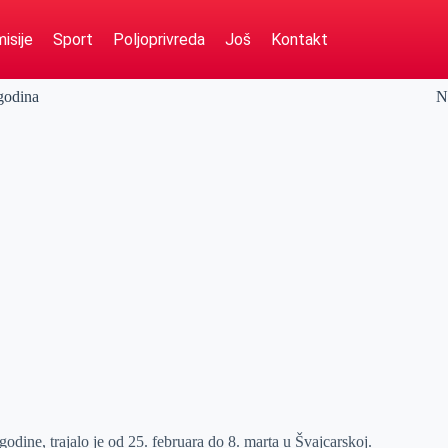
isije
Sport
Poljoprivreda
Još
Kontakt
godina
N
dine, trajalo je od 25. februara do 8. marta u Švajcarskoj.