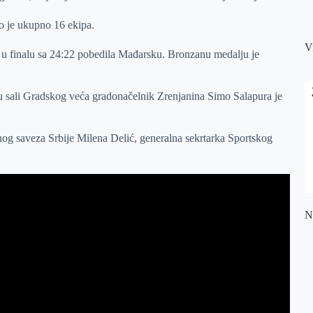
lo je ukupno 16 ekipa.
V
 je u finalu sa 24:22 pobedila Mađarsku. Bronzanu medalju je
 u sali Gradskog veća gradonačelnik Zrenjanina Simo Salapura je
g saveza Srbije Milena Delić, generalna sekrtarka Sportskog
Na