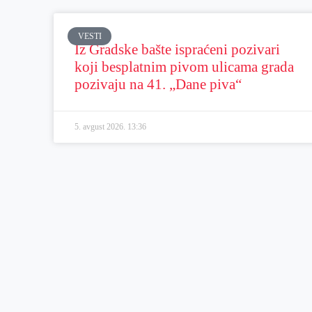
VESTI
Iz Gradske bašte ispraćeni pozivari
koji besplatnim pivom ulicama grada
pozivaju na 41. „Dane piva“
5. avgust 2026.
13:36