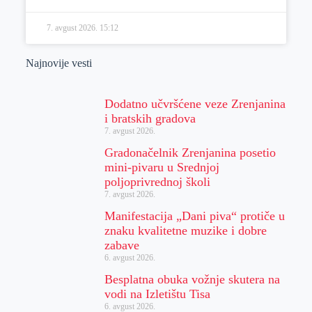
7. avgust 2026.
15:12
Najnovije vesti
Dodatno učvršćene veze Zrenjanina
i bratskih gradova
7. avgust 2026.
Gradonačelnik Zrenjanina posetio
mini-pivaru u Srednjoj
poljoprivrednoj školi
7. avgust 2026.
Manifestacija „Dani piva“ protiče u
znaku kvalitetne muzike i dobre
zabave
6. avgust 2026.
Besplatna obuka vožnje skutera na
vodi na Izletištu Tisa
6. avgust 2026.