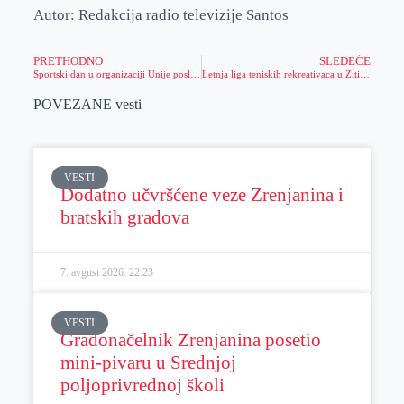
Autor: Redakcija radio televizije Santos
PRETHODNO
SLEDEĆE
Sportski dan u organizaciji Unije poslodavaca
Letnja liga teniskih rekreativaca u Žitištu
POVEZANE vesti
VESTI
Dodatno učvršćene veze Zrenjanina i
bratskih gradova
7. avgust 2026.
22:23
VESTI
Gradonačelnik Zrenjanina posetio
mini-pivaru u Srednjoj
poljoprivrednoj školi