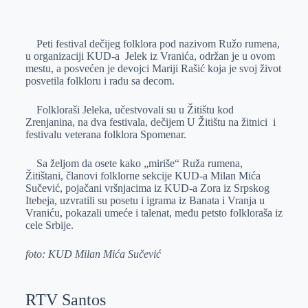
o
n
e
e
a
E
k
g
d
r
t
m
Peti festival dečijeg folklora pod nazivom Ružo rumena,
e
I
s
a
u organizaciji KUD-a Jelek iz Vranića, održan je u ovom
r
n
A
i
mestu, a posvećen je devojci Mariji Rašić koja je svoj život
posvetila folkloru i radu sa decom.
p
l
p
Folkloraši Jeleka, učestvovali su u Žitištu kod
Zrenjanina, na dva festivala, dečijem U Žitištu na žitnici i
festivalu veterana folklora Spomenar.
Sa željom da osete kako „miriše“ Ruža rumena,
Žitištani, članovi folklorne sekcije KUD-a Milan Mića
Sučević, pojačani vršnjacima iz KUD-a Zora iz Srpskog
Itebeja, uzvratili su posetu i igrama iz Banata i Vranja u
Vraniću, pokazali umeće i talenat, među petsto folkloraša iz
cele Srbije.
foto: KUD Milan Mića Sučević
RTV Santos