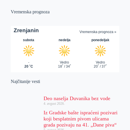
Vremenska prognoza
Najčitanije vesti
Deo naselja Duvanika bez vode
4. avgust 2026.
Iz Gradske bašte ispraćeni pozivari
koji besplatnim pivom ulicama
grada pozivaju na 41. „Dane piva“
5. avgust 2026.