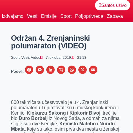
Santos uživo
Izdvajamo
Vesti
Emisije
Sport
Poljoprivreda
Zabava
Održan 4. Zrenjaninski
polumaraton (VIDEO)
Sport
,
Vesti
,
Video
7. oktobar 2019.
21:13
F
M
L
V
W
X
E
Podeli:
a
e
i
i
h
m
c
s
n
b
a
a
e
s
k
e
t
i
800 takmičara učestvovalo je u 4. Zrenjaninski
b
e
e
r
s
l
polumaratonu.Trijumfovali su u muškoj konkurenciji
o
n
d
A
Kenijci
Kipkurzu Sakong
i
Kipkorir Bivoj
, treći je
bio
Đuro Borbelj
iz Novog Sada, a odmah za njima
o
g
I
p
stigle su i dve Kenijke,
Kemisto Matebo
i
Nundu
k
e
n
p
Mbata
, koje su tako, osim prva dva mesta u ženskoj,