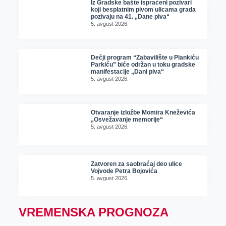
Iz Gradske bašte ispraćeni pozivari
koji besplatnim pivom ulicama grada
pozivaju na 41. „Dane piva“
5. avgust 2026.
Dečji program “Zabavilište u Plankiću
Parkiću” biće održan u toku gradske
manifestacije „Dani piva“
5. avgust 2026.
Otvaranje izložbe Momira Kneževića
„Osvežavanje memorije“
5. avgust 2026.
Zatvoren za saobraćaj deo ulice
Vojvode Petra Bojovića
5. avgust 2026.
VREMENSKA PROGNOZA