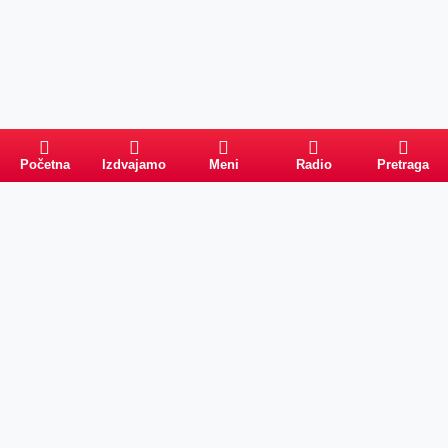
Početna
Izdvajamo
Meni
Radio
Pretraga
Pretraga
Kategorije
Ostalo
Naslovna
Izdvajamo