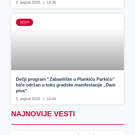
5. avgust 2026.
13:36
VESTI
Dečji program “Zabavilište u Plankiću Parkiću”
biće održan u toku gradske manifestacije „Dani
piva“
5. avgust 2026.
10:44
NAJNOVIJE VESTI