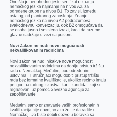
Ono što je neophodno jeste sertifikat o znanju
nemačkog jezika najmanje na nivou A2, za
određene grupe na nivou B1. To zavisi, između
ostalog, od planiranog zaposlenja. Znanje
nemačkog jezika na nivou A2 podrazumeva
svakodnevnu konverzaciju, dok B2 omogućava da
se osoba jasno i smisleno izrazi, kao i da razume
glavne sadržaje u vezi sa poslom.
Novi Zakon ne nudi nove mogućnosti
nekvalifikovanim radnicima
Novi zakon ne nudi nikakve nove mogućnosti
nekvalifikovanim radnicima da dobiju pristup tržištu
rada u Nemačkoj. Međutim, pod određenim
uslovima, IT stručnjaci mogu dobiti pristup tržištu
rada bez formalne kvalifikacije, ukoliko recimo imaju
pet godina radnog iskustva, kao i kandidati koji su
regrutovani uz pomoć Savezne agencije za
zapošljavanje.
Međutim, samo priznavanje vaših profesionalnih
kvalifikacija nije dovoljno ako želite da radite u
Nemačkoj. Da biste dobili dozvolu boravka sa