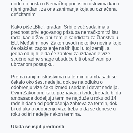
k
e
n
p
dođu do posla u Nemačkoj pod istim uslovima kao i
njeni građani, za ona zanimanja koja su označena
r
deficitarnim.
Kako piše „Blic“, građani Srbije već sada imaju
prednost privilegovanog pristupa nemačkom tržištu
rada, kao državljani zemlje kandidata za članstvo u
EU. Međutim, novi Zakon uvodi nekoliko novina koje
će olakšati zaposlenje naših ljudi u toj zemlji, a
jedna od njih je da će zahtevi za izdavanje vize
stručne radne snage ubuduće biti obrađivani po
ubrzanom postupku.
Prema ranijim iskustvima na termin u ambasadi se
čekalo oko šest nedelja, dok se na odluku o
odobrenju vize čeka između sedam i devet nedelja.
Ovim Zakonom, kako poznavaoci tvrde, trebalo bi da
ambasade dodeljuju termine najduže u roku od 14
radnih dana od podnošenja zahteva za termin, dok
bi odluka o odobrenju vize trebalo da se donese u
roku od tri nedelje nakon termina.
Ukida se ispit prednosti