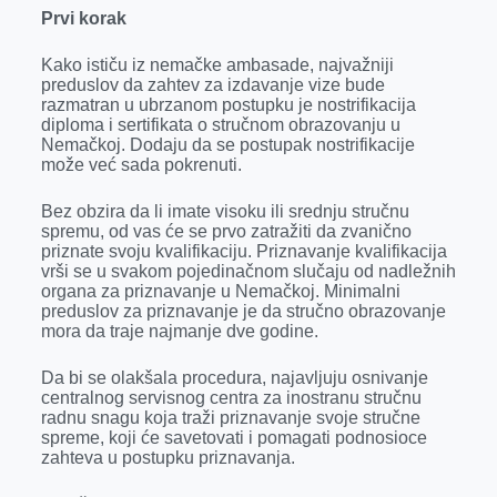
Prvi korak
Kako ističu iz nemačke ambasade, najvažniji
preduslov da zahtev za izdavanje vize bude
razmatran u ubrzanom postupku je nostrifikacija
diploma i sertifikata o stručnom obrazovanju u
Nemačkoj. Dodaju da se postupak nostrifikacije
može već sada pokrenuti.
Bez obzira da li imate visoku ili srednju stručnu
spremu, od vas će se prvo zatražiti da zvanično
priznate svoju kvalifikaciju. Priznavanje kvalifikacija
vrši se u svakom pojedinačnom slučaju od nadležnih
organa za priznavanje u Nemačkoj. Minimalni
preduslov za priznavanje je da stručno obrazovanje
mora da traje najmanje dve godine.
Da bi se olakšala procedura, najavljuju osnivanje
centralnog servisnog centra za inostranu stručnu
radnu snagu koja traži priznavanje svoje stručne
spreme, koji će savetovati i pomagati podnosioce
zahteva u postupku priznavanja.