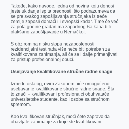
Takođe, kako navode, jedna od novina koju donosi
jeste ukidanje ispita prednosti, što podrazumeva da
se pre svakog zapošljavanja stručnjaka iz treće
zemlje zaposli domaći ili evropski kadar. Time će već
za pola godine građanima zapadnog Balkana biti
olakšano zapošljavanje u Nemačkoj.
S obzirom na nisku stopu nezaposlenosti,
rezidencijalni test rada više neće biti potreban za
kvalifikovana zanimanja, ali će se i dalje primenjivati
za pristup profesionalnoj obuci.
Useljavanje kvalifikovane stručne radne snage
Između ostalog, ovim Zakonom biće omogućeno
useljavanje kvalifikovane stručne radne snage. Šta
to znači – kvalifikovani profesionalci obuhvataće
univerzitetske studente, kao i osobe sa stručnom
spremom.
Kao kvalifikovan stručnjak, moći ćete zapravo da
obavljate zanimanje za koje ste kvalifikovani.