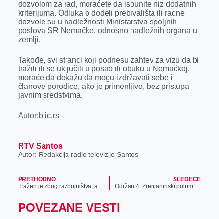
dozvolom za rad, moraćete da ispunite niz dodatnih
kriterijuma. Odluka o dodeli prebivališta ili radne
dozvole su u nadležnosti Ministarstva spoljnih
poslova SR Nemačke, odnosno nadležnih organa u
zemlji.
Takođe, svi stranci koji podnesu zahtev za vizu da bi
tražili ili se uključili u posao ili obuku u Nemačkoj,
moraće da dokažu da mogu izdržavati sebe i
članove porodice, ako je primenljivo, bez pristupa
javnim sredstvima.
Autor:blic.rs
RTV Santos
Autor: Redakcija radio televizije Santos
PRETHODNO
SLEDEĆE
Tražen je zbog razbojništva, ako ga vidite ODMAH POZOVITE POLICIJU (FOTO)
Održan 4. Zrenjaninski polumaraton (VIDEO)
POVEZANE VESTI