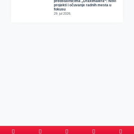
predstavnicima „Dräxlmaiera“: Novi
projekti i očuvanje radnih mesta u
fokusu
29. jul 2026.