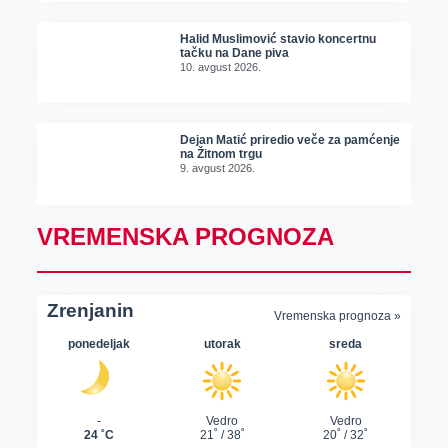
Halid Muslimović stavio koncertnu
tačku na Dane piva
10. avgust 2026.
Dejan Matić priredio veče za pamćenje
na Žitnom trgu
9. avgust 2026.
VREMENSKA PROGNOZA