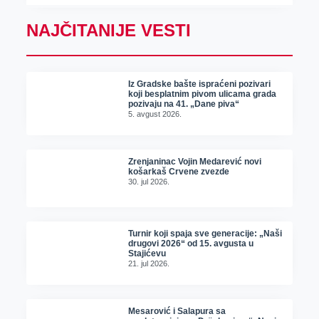
NAJČITANIJE VESTI
Iz Gradske bašte ispraćeni pozivari
koji besplatnim pivom ulicama grada
pozivaju na 41. „Dane piva“
5. avgust 2026.
Zrenjaninac Vojin Medarević novi
košarkaš Crvene zvezde
30. jul 2026.
Turnir koji spaja sve generacije: „Naši
drugovi 2026“ od 15. avgusta u
Stajićevu
21. jul 2026.
Mesarović i Salapura sa