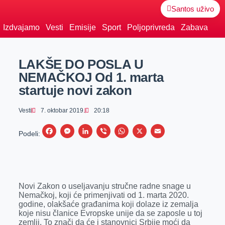
Santos uživo
Izdvajamo
Vesti
Emisije
Sport
Poljoprivreda
Zabava
LAKŠE DO POSLA U
NEMAČKOJ Od 1. marta
startuje novi zakon
Vesti
7. oktobar 2019.
20:18
F
M
L
V
W
X
E
Podeli:
a
e
i
i
h
m
c
s
n
b
a
a
e
s
k
e
t
i
Novi Zakon o useljavanju stručne radne snage u
b
e
e
r
s
l
Nemačkoj, koji će primenjivati od 1. marta 2020.
o
n
d
A
godine, olakšaće građanima koji dolaze iz zemalja
koje nisu članice Evropske unije da se zaposle u toj
o
g
I
p
zemlji. To znači da će i stanovnici Srbije moći da