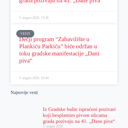
grada pozivaju na 41. „Dane piva“
5. avgust 2026.
13:36
VESTI
Dečji program “Zabavilište u
Plankiću Parkiću” biće održan u
toku gradske manifestacije „Dani
piva“
5. avgust 2026.
10:44
Najnovije vesti
Iz Gradske bašte ispraćeni pozivari
koji besplatnim pivom ulicama
grada pozivaju na 41. „Dane piva“
5. avgust 2026.