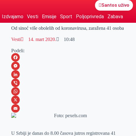
Santos uživo
Izdvajamo
Vesti
Emisije
Sport
Poljoprivreda
Zabava
Od sinoć više obolelih od koronavirusa, zaražena 41 osoba
Vesti
14. mart 2020.
10:48
Podeli:
F
a
M
c
e
L
e
s
i
V
b
s
n
i
W
o
e
k
b
h
X
o
n
e
e
a
E
k
g
d
r
t
m
U Srbiji je danas do 8.00 časova jutros registrovana 41
e
I
s
a