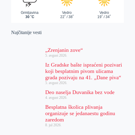
Najčitanije vesti
„Zrenjanin zove“
5. avgust 2026.
Iz Gradske bašte ispraćeni pozivari
koji besplatnim pivom ulicama
grada pozivaju na 41. „Dane piva“
5. avgust 2026.
Deo naselja Duvanika bez vode
4. avgust 2026.
Besplatna školica plivanja
organizuje se jedanaestu godinu
zaredom
8. jul 2026.