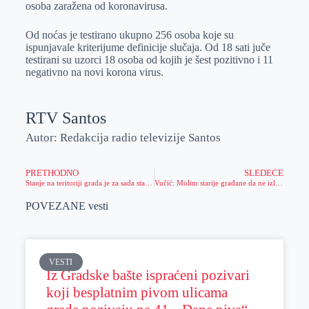
osoba zaražena od koronavirusa.
r
n
A
i
p
l
Od noćas je testirano ukupno 256 osoba koje su
ispunjavale kriterijume definicije slučaja. Od 18 sati juče
p
testirani su uzorci 18 osoba od kojih je šest pozitivno i 11
negativno na novi korona virus.
RTV Santos
Autor: Redakcija radio televizije Santos
PRETHODNO
SLEDEĆE
Stanje na teritoriji grada je za sada stabilno
Vučić: Molim starije građane da ne izlaze iz kuća, oni su najugroženiji
POVEZANE vesti
VESTI
Iz Gradske bašte ispraćeni pozivari
koji besplatnim pivom ulicama