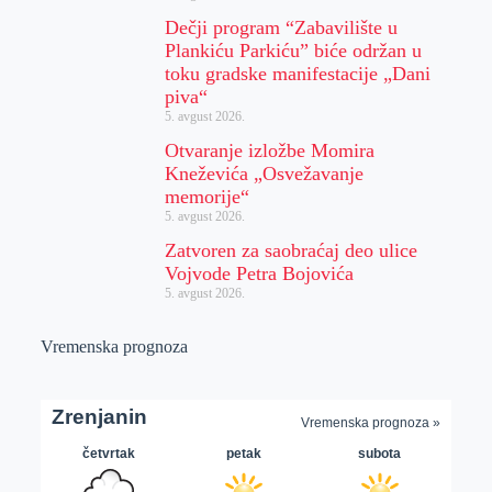
Dečji program “Zabavilište u
Plankiću Parkiću” biće održan u
toku gradske manifestacije „Dani
piva“
5. avgust 2026.
Otvaranje izložbe Momira
Kneževića „Osvežavanje
memorije“
5. avgust 2026.
Zatvoren za saobraćaj deo ulice
Vojvode Petra Bojovića
5. avgust 2026.
Vremenska prognoza