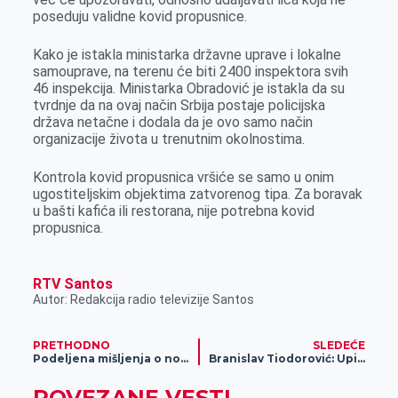
k
e
n
p
poseduju validne kovid propusnice.
r
Kako je istakla ministarka državne uprave i lokalne
samouprave, na terenu će biti 2400 inspektora svih
46 inspekcija. Ministarka Obradović je istakla da su
tvrdnje da na ovaj način Srbija postaje policijska
država netačne i dodala da je ovo samo način
organizacije života u trenutnim okolnostima.
Kontrola kovid propusnica vršiće se samo u onim
ugostiteljskim objektima zatvorenog tipa. Za boravak
u bašti kafića ili restorana, nije potrebna kovid
propusnica.
RTV Santos
Autor: Redakcija radio televizije Santos
PRETHODNO
SLEDEĆE
Podeljena mišljenja o novom sistemu fiskalizacije
Branislav Tiodorović: Upitan je broj obolelih đaka
POVEZANE VESTI