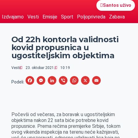
Santos uživo
Izdvajamo
Vesti
Emisije
Sport
Poljoprivreda
Zabava
Od 22h kontorla validnosti
kovid propusnica u
ugostiteljskim objektima
Vesti
23. oktobar 2021.
10:19
F
M
L
V
W
X
E
Podeli:
a
e
i
i
h
m
c
s
n
b
a
a
e
s
k
e
t
i
Počevši od večeras, za boravak u ugostiteljskim
b
e
e
r
s
l
objektima nakon 22 sata biće potrebne kovid
o
n
d
A
propusnice. Prema rečima premijerke Srbije, tokom
ovog vikenda inspekcija na terenu neće kažnjavati,
o
g
I
p
već će upozoravati, odnosno udaljavati lica koja ne