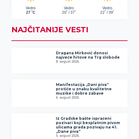
NAJČITANIJE VESTI
Dragana Mirković donosi
najveće hitove na Trg slobode
8. avgust 2026.
Manifestacija „Dani piva“
protiče u znaku kvalitetne
muzike i dobre zabave
6. avgust 2026.
Iz Gradske bašte ispraćeni
pozivari koji besplatnim pivom
ulicama grada pozivaju na 41.
„Dane piva“
5. avgust 2026.