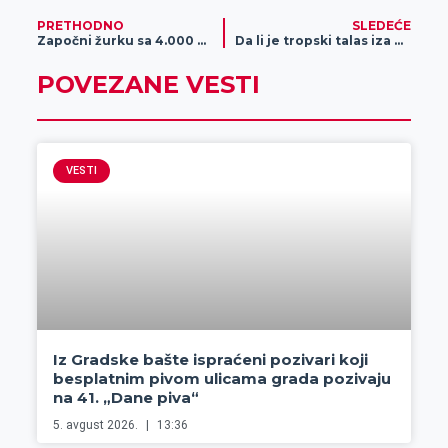
PRETHODNO
SLEDEĆE
Započni žurku sa 4.000 DINARA BONUSA – Registruj se i startuje fešta!
Da li je tropski talas iza nas?
POVEZANE VESTI
VESTI
Iz Gradske bašte ispraćeni pozivari koji
besplatnim pivom ulicama grada pozivaju
na 41. „Dane piva“
5. avgust 2026.
13:36