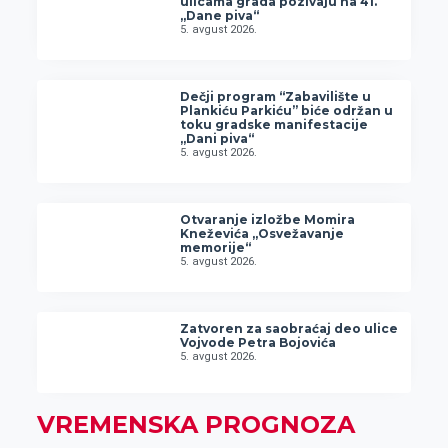
ulicama grada pozivaju na 41.
„Dane piva“
5. avgust 2026.
Dečji program “Zabavilište u
Plankiću Parkiću” biće održan u
toku gradske manifestacije
„Dani piva“
5. avgust 2026.
Otvaranje izložbe Momira
Kneževića „Osvežavanje
memorije“
5. avgust 2026.
Zatvoren za saobraćaj deo ulice
Vojvode Petra Bojovića
5. avgust 2026.
VREMENSKA PROGNOZA