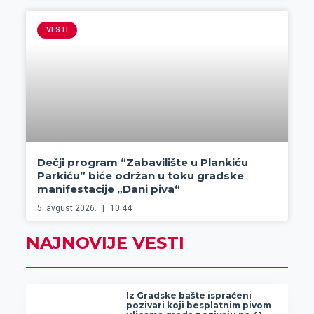
VESTI
Dečji program “Zabavilište u Plankiću
Parkiću” biće održan u toku gradske
manifestacije „Dani piva“
5. avgust 2026.
10:44
NAJNOVIJE VESTI
Iz Gradske bašte ispraćeni
pozivari koji besplatnim pivom