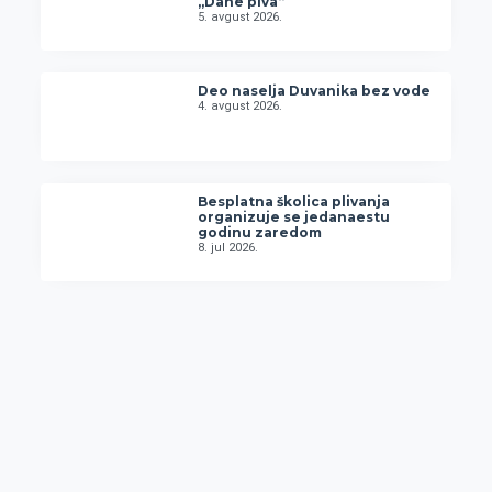
„Dane piva“
5. avgust 2026.
Deo naselja Duvanika bez vode
4. avgust 2026.
Besplatna školica plivanja
organizuje se jedanaestu
godinu zaredom
8. jul 2026.