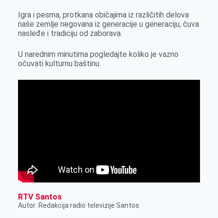
e
I
s
a
Igra i pesma, protkana običajima iz različitih delova
r
n
A
i
naše zemlje negovana iz generacije u generaciju, čuva
nasleđe i tradiciju od zaborava.
p
l
p
U narednim minutima pogledajte koliko je vazno
očuvati kulturnu baštinu.
RTV Santos
Autor: Redakcija radio televizije Santos