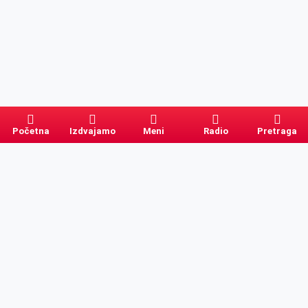
Početna
Izdvajamo
Meni
Radio
Pretraga
Pretraga
Kategorije
Ostalo
Naslovna