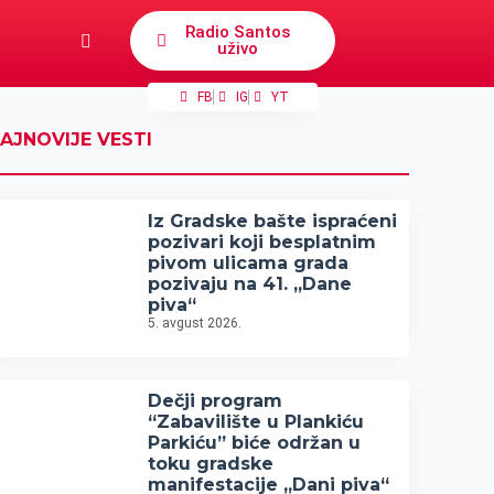
Radio Santos
uživo
FB
IG
YT
AJNOVIJE VESTI
Iz Gradske bašte ispraćeni
pozivari koji besplatnim
pivom ulicama grada
pozivaju na 41. „Dane
piva“
5. avgust 2026.
Dečji program
“Zabavilište u Plankiću
Parkiću” biće održan u
toku gradske
manifestacije „Dani piva“