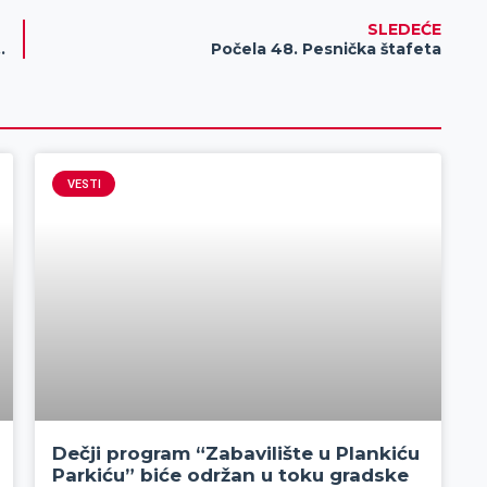
SLEDEĆE
šnje pauze, obeležen Dan škole
Počela 48. Pesnička štafeta
VESTI
Dečji program “Zabavilište u Plankiću
Parkiću” biće održan u toku gradske