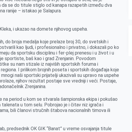
a da se do titule stiglo od kanapa razapetih između dva
a ranije – istakao je Salapura.
Kleka, i ukazao na domete njihovog uspeha.
h, do broja medalja koje prelaze broj 30, do svetskih i
stvarili kao ljudi, i profesionalno i privatno, i dokazali po ko
umeju da sportsku disciplinu i fer-plej prenesu i u život i u
e sportiste, baš kao i grad Zrenjanin. Povodom
tke su nam stizale iz najviših sportskih foruma i
iz regiona. I prilikom brojnih poseta i sportskih događaja koje
mnogi naši sportski prijatelji ukazivali su upravo na uspehe
laze, njihov rezultat postaje sve vredniji i veći. Postaje,
adonačelnik Zrenjanina.
ne na period u kom se stvarala šampionska ekipa i pokušao
talenata u tom selu. Pobrojao je i čitav niz igrača i
ama, bili članovi stručnih štabova nacionalnih timova ili
bab, predsednik OK GIK “Banat” u vreme osvajanja titule