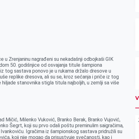
e u Zrenjaninu nagrađeni su nekadašnji odbojkaši GIK
dom 50. godišnjice od osvajanja titule šampiona
 iz tog sastava ponovo je u rukama držalo dresove u
še replike dresova, ali su se, kroz sećanja i priče iz tog
hiljade stanovnika stigla titula najboljih, u zemlji sa više
V
orad Mičić, Milenko Vuković, Branko Berak, Branko Vujović,
ko Šegrt, koji su prvo odali poštu preminulim saigračima,
Ivankoviću. Igračima iz šampionskog sastava pridružili su
ića, koji nije mogao da prisustvuje svečanosti, kao i