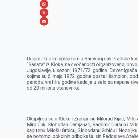
e
s
i
V
b
s
n
i
W
o
e
k
b
h
X
o
n
e
e
a
E
k
g
d
r
t
m
e
I
s
a
r
n
A
i
Dugim i toplim aplauzom u Baroknoj sali Gradske kuć
“Banata” iz Kleka, na svečanosti organizovanoj povo
p
l
Jugoslavije, u sezoni 1971/72. godine. Devet igrača
p
kojima su 6. maja 1972. godine postali šampioni, dodu
perioda, vratili u godine kada je u selo sa nepune dve 
od 20 miliona stanovnika.
Okupili su se u Kleku i Zrenjaninu Milorad Kijac, Mil
Miro Ćuk, Slobodan Damjanac, Radomir Dursun i Milen
kapitenu Milošu Grbiću, Slobodanu Grbiću i Nedeljku 
se potomci pokojnih odbojkaša, sin Radoslava Ateljev