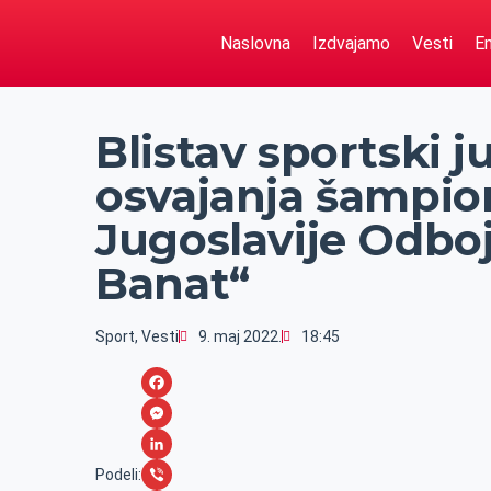
Naslovna
Izdvajamo
Vesti
Em
Blistav sportski j
osvajanja šampion
Jugoslavije Odbo
Banat“
Sport
,
Vesti
9. maj 2022.
18:45
F
a
M
c
e
L
Podeli: