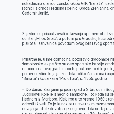
nekadašnje članice ženske ekipe GIK “Banata”, sadašn
radnici iz grada i regiona i čelnici Grada Zrenjanina
Čedomir Janjić.
Zajedno su prisustvovali otkrivanju spomen-obeležj
centar „Miloš Grbić“, a potom je u Gradskoj kući od
plaketa i zahvalnica povodom ovog blistavog sportsk
Prisutne je, u ime domaćina, pozdravio gradonačeln
šampionske ekipe što su deo sportske istorije grada
doprineli da ovaj grad u sportu postane to što jeste
primer sredine koja je iznedrila toliko šampiona i u
“Banata” i košarkaša “Proletera”, iz 1956. godine.
– Do danas Zrenjanin je jedini grad u Srbiji, osim Beo
Jugoslaviji koje je iznedrilo šampione, i to kada su 
i jednom iz Maribora. Klek ima u to vreme 1950 stano
odrasli i živeli. To je kuriozitet u svetskim razmera
osvajanja titule dovoljno je dug period da se taj rez
danas objasniti da je na utakmicama u “Medisonu” bil