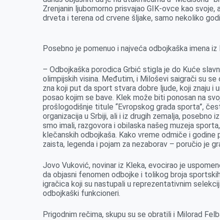
Zrenjanin ljubomorno prisvajao GIK-ovce kao svoje, 
drveta i terena od crvene šljake, samo nekoliko godin
Posebno je pomenuo i najveća odbojkaška imena iz 
– Odbojkaška porodica Grbić stigla je do Kuće slavni
olimpijskih visina. Međutim, i Miloševi saigrači su se o
zna koji put da sport stvara dobre ljude, koji znaju i 
posao kojim se bave. Klek može biti ponosan na svoj
prošlogodišnje titule “Evropskog grada sporta”, česti
organizacija u Srbiji, ali i iz drugih zemalja, posebno 
smo imali, razgovora i obilaska našeg muzeja sporta, 
klečanskih odbojkaša. Kako vreme odmiče i godine pro
zaista, legenda i pojam za nezaborav – poručio je gr
Jovo Vuković, novinar iz Kleka, evocirao je uspome
da objasni fenomen odbojke i tolikog broja sportskih 
igračica koji su nastupali u reprezentativnim selekcij
odbojkaški funkcioneri.
Prigodnim rečima, skupu su se obratili i Milorad Fel