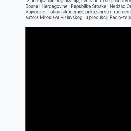
Iz odbojkaških organizacija, svečanosti su prisustv
Bosne i Hercegovine i Republike Srpske i Nedžad 
Vojvodine. Tokom akademije, prikazani su i fragme
autora Miroslava Vislavskog i u produkciji Radio-tele