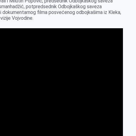
ovali i Milutin Popović, predsednik Odbojkaškog saveza
Osmanhadžić, potpredsednik Odbojkaškog saveza
nti dokumentarnog filma posvećenog odbojkašima iz Kleka,
vizije Vojvodine.