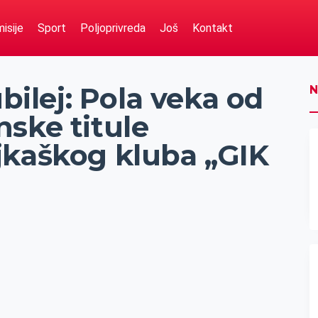
isije
Sport
Poljoprivreda
Još
Kontakt
ubilej: Pola veka od
N
ske titule
jkaškog kluba „GIK