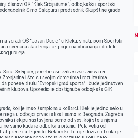
ji članovi OK “Klek Srbijašume”, odbojkaški i sportski
, gradonačelnik Simo Salapura i predsednik Skupštine grada
N
a na zgradi OŠ “Jovan Dučić” u Kleku, s natpisom Sportski
ržana svečana akademija, uz prigodna obraćanja i dodelu
og jubileja.
ik Simo Salapura, posebno se zahvalivši članovima
 Zrenjanina i što su svojim dometima i rezultatima
, da ponese titulu “Evropski grad sporta” i bude jedinstven
spešnih klubova. Uporedio je dostignuće odbojkaša GIK
grada, koji je imao šampiona u košarci. Klek je jedino selo u
pre njega u odbojci prvaci stizali samo iz Beograda, Zagreba
vnika i ekipu sastavljenu samo od vas, koji ste u njemu
ma, ne samo kada je odbojka u pitanju. Pola veka od
ultat preseli u legendu. Nekom ko to nije doživeo teško je
o više Klečana nego što ih je ostajalo u selu, da je