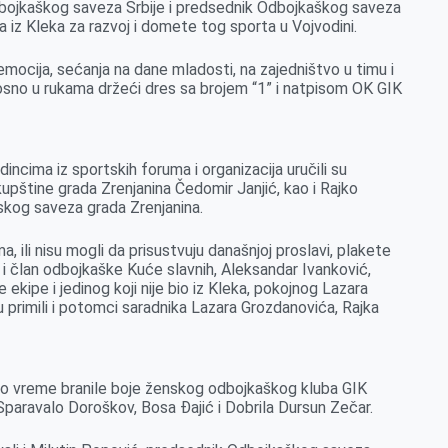
bojkaškog saveza Srbije i predsednik Odbojkaškog saveza
a iz Kleka za razvoj i domete tog sporta u Vojvodini.
emocija, sećanja na dane mladosti, na zajedništvo u timu i
sno u rukama držeći dres sa brojem “1” i natpisom OK GIK
incima iz sportskih foruma i organizacija uručili su
pštine grada Zrenjanina Čedomir Janjić, kao i Rajko
tskog saveza grada Zrenjanina.
a, ili nisu mogli da prisustvuju današnjoj proslavi, plakete
e i član odbojkaške Kuće slavnih, Aleksandar Ivanković,
e ekipe i jedinog koji nije bio iz Kleka, pokojnog Lazara
u primili i potomci saradnika Lazara Grozdanovića, Rajka
to vreme branile boje ženskog odbojkaškog kluba GIK
Sparavalo Doroškov, Bosa Đajić i Dobrila Dursun Zečar.