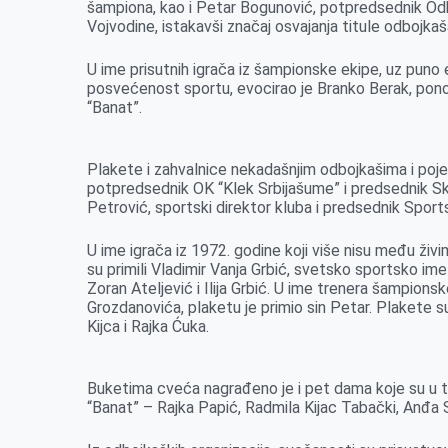
šampiona, kao i Petar Bogunović, potpredsednik Od
Vojvodine, istakavši značaj osvajanja titule odbojkaš
U ime prisutnih igrača iz šampionske ekipe, uz puno 
posvećenost sportu, evocirao je Branko Berak, pono
“Banat”.
Plakete i zahvalnice nekadašnjim odbojkašima i pojed
potpredsednik OK “Klek Srbijašume” i predsednik Sku
Petrović, sportski direktor kluba i predsednik Spor
U ime igrača iz 1972. godine koji više nisu među živim
su primili Vladimir Vanja Grbić, svetsko sportsko im
Zoran Ateljević i Ilija Grbić. U ime trenera šampionsk
Grozdanovića, plaketu je primio sin Petar. Plakete s
Kijca i Rajka Ćuka.
Buketima cveća nagrađeno je i pet dama koje su u 
“Banat” – Rajka Papić, Radmila Kijac Tabački, Anđa 