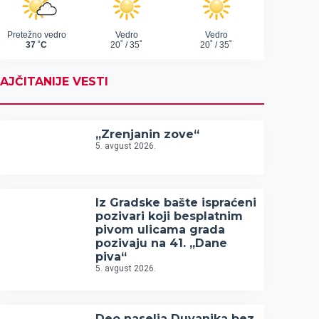
AJČITANIJE VESTI
„Zrenjanin zove“
5. avgust 2026.
Iz Gradske bašte ispraćeni
pozivari koji besplatnim
pivom ulicama grada
pozivaju na 41. „Dane
piva“
5. avgust 2026.
Deo naselja Duvanika bez