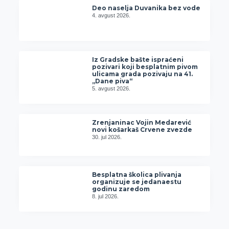
Deo naselja Duvanika bez vode
4. avgust 2026.
Iz Gradske bašte ispraćeni
pozivari koji besplatnim pivom
ulicama grada pozivaju na 41.
„Dane piva“
5. avgust 2026.
Zrenjaninac Vojin Medarević
novi košarkaš Crvene zvezde
30. jul 2026.
Besplatna školica plivanja
organizuje se jedanaestu
godinu zaredom
8. jul 2026.