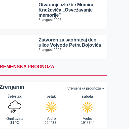
Otvaranje izložbe Momira
Kneževića „Osvežavanje
memorije“
5. avgust 2026.
Zatvoren za saobraćaj deo
ulice Vojvode Petra Bojovića
5. avgust 2026.
REMENSKA PROGNOZA