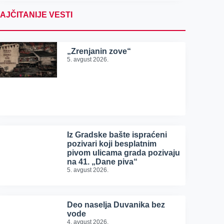
AJČITANIJE VESTI
„Zrenjanin zove“
5. avgust 2026.
Iz Gradske bašte ispraćeni
pozivari koji besplatnim
pivom ulicama grada pozivaju
na 41. „Dane piva“
5. avgust 2026.
Deo naselja Duvanika bez
vode
4. avgust 2026.