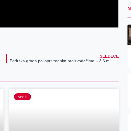
N
SLEDEĆE
Podrška grada poljoprivrednim proizvođačima – 3,6 miliona dinara za unapređenje organske proizvodnje i opremanje plastenika
VESTI