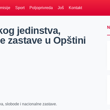
misije
Sport
Poljoprivreda
Još
Kontakt
og jedinstva,
N
e zastave u Opštini
va, slobode i nacionalne zastave.