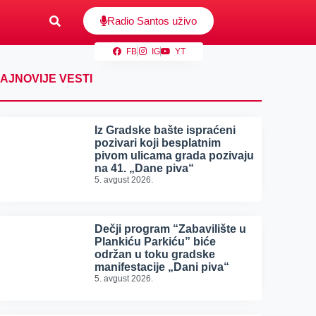
Radio Santos uživo
FB
IG
YT
AJNOVIJE VESTI
Iz Gradske bašte ispraćeni
pozivari koji besplatnim
pivom ulicama grada pozivaju
na 41. „Dane piva“
5. avgust 2026.
Dečji program “Zabavilište u
Plankiću Parkiću” biće
održan u toku gradske
manifestacije „Dani piva“
5. avgust 2026.