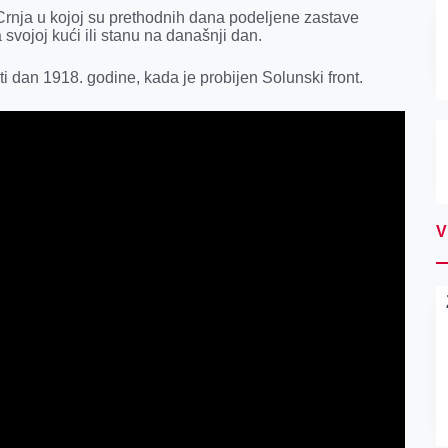
Crnja u kojoj su prethodnih dana podeljene zastave
 svojoj kući ili stanu na današnji dan.
i dan 1918. godine, kada je probijen Solunski front.
V