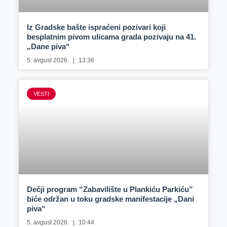
Iz Gradske bašte ispraćeni pozivari koji
besplatnim pivom ulicama grada pozivaju na 41.
„Dane piva“
5. avgust 2026.
13:36
VESTI
Dečji program “Zabavilište u Plankiću Parkiću”
biće održan u toku gradske manifestacije „Dani
piva“
5. avgust 2026.
10:44