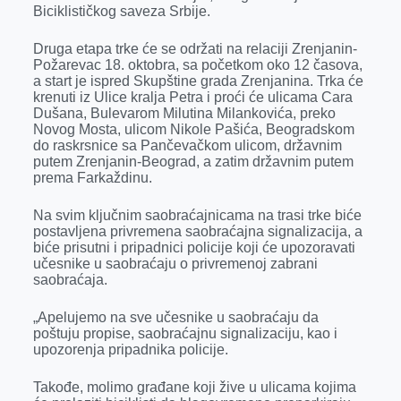
k
e
n
p
Biciklističkog saveza Srbije.
r
Druga etapa trke će se održati na relaciji Zrenjanin-
Požarevac 18. oktobra, sa početkom oko 12 časova,
a start je ispred Skupštine grada Zrenjanina. Trka će
krenuti iz Ulice kralja Petra i proći će ulicama Cara
Dušana, Bulevarom Milutina Milankovića, preko
Novog Mosta, ulicom Nikole Pašića, Beogradskom
do raskrsnice sa Pančevačkom ulicom, državnim
putem Zrenjanin-Beograd, a zatim državnim putem
prema Farkaždinu.
Na svim ključnim saobraćajnicama na trasi trke biće
postavljena privremena saobraćajna signalizacija, a
biće prisutni i pripadnici policije koji će upozoravati
učesnike u saobraćaju o privremenoj zabrani
saobraćaja.
„Apelujemo na sve učesnike u saobraćaju da
poštuju propise, saobraćajnu signalizaciju, kao i
upozorenja pripadnika policije.
Takođe, molimo građane koji žive u ulicama kojima