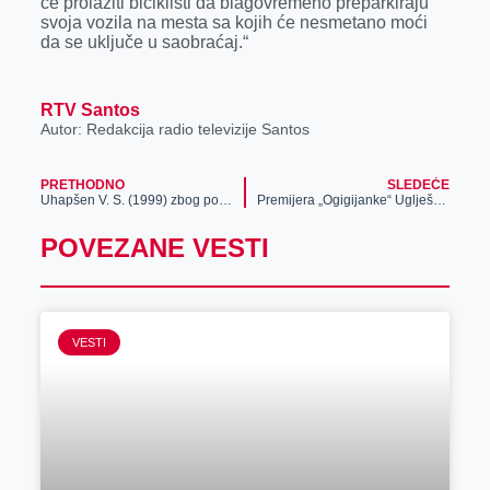
će prolaziti biciklisti da blagovremeno preparkiraju
svoja vozila na mesta sa kojih će nesmetano moći
da se uključe u saobraćaj.“
RTV Santos
Autor: Redakcija radio televizije Santos
PRETHODNO
SLEDEĆE
Uhapšen V. S. (1999) zbog postojanja osnova sumnje da je izvršio krivično delo neovlašćena proizvodnja i stavljanje u promet opojnih droga
Premijera „Ogigijanke“ Uglješe Šajtinca u režiji Željka Đukića, biće održana u Narodnom pozorištu „Toša Jovanović“
POVEZANE VESTI
VESTI