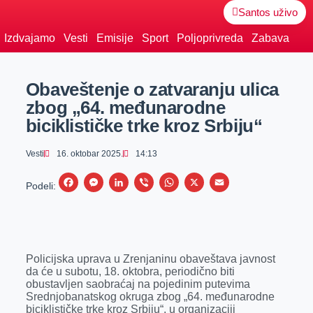
Santos uživo
Izdvajamo
Vesti
Emisije
Sport
Poljoprivreda
Zabava
Obaveštenje o zatvaranju ulica
zbog „64. međunarodne
biciklističke trke kroz Srbiju“
Vesti
16. oktobar 2025.
14:13
F
M
L
V
W
X
E
Podeli:
a
e
i
i
h
m
c
s
n
b
a
a
e
s
k
e
t
i
Policijska uprava u Zrenjaninu obaveštava javnost
b
e
e
r
s
l
da će u subotu, 18. oktobra, periodično biti
o
n
d
A
obustavljen saobraćaj na pojedinim putevima
Srednjobanatskog okruga zbog „64. međunarodne
o
g
I
p
biciklističke trke kroz Srbiju“, u organizaciji