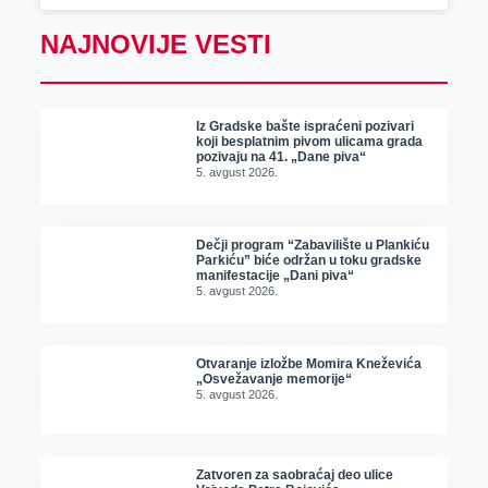
NAJNOVIJE VESTI
Iz Gradske bašte ispraćeni pozivari
koji besplatnim pivom ulicama grada
pozivaju na 41. „Dane piva“
5. avgust 2026.
Dečji program “Zabavilište u Plankiću
Parkiću” biće održan u toku gradske
manifestacije „Dani piva“
5. avgust 2026.
Otvaranje izložbe Momira Kneževića
„Osvežavanje memorije“
5. avgust 2026.
Zatvoren za saobraćaj deo ulice