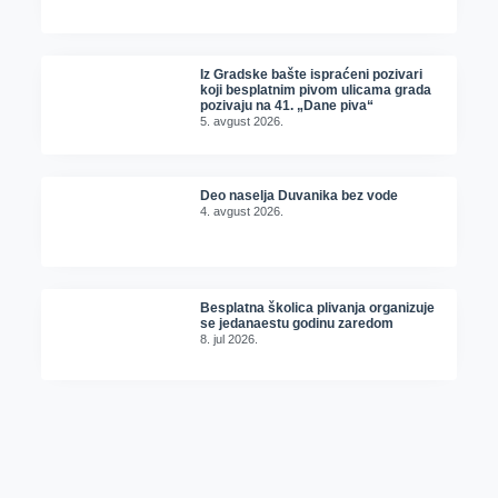
Iz Gradske bašte ispraćeni pozivari
koji besplatnim pivom ulicama grada
pozivaju na 41. „Dane piva“
5. avgust 2026.
Deo naselja Duvanika bez vode
4. avgust 2026.
Besplatna školica plivanja organizuje
se jedanaestu godinu zaredom
8. jul 2026.