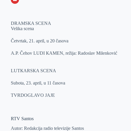
o
n
e
e
a
E
k
g
d
r
t
m
DRAMSКA SCENA
e
I
s
a
Velika scena
r
n
A
i
p
l
Četvrtak, 21. april, u 20 časova
p
A.P. Čehov LUDI КAMEN, režija: Radoslav Milenković
LUTКARSКA SCENA
Subota, 23. april, u 11 časova
TVRDOGLAVO JAJE
RTV Santos
Autor: Redakcija radio televizije Santos