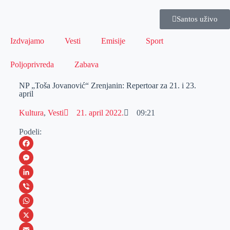
Santos uživo
Izdvajamo
Vesti
Emisije
Sport
Poljoprivreda
Zabava
NP „Toša Jovanović“ Zrenjanin: Repertoar za 21. i 23.
april
Kultura
,
Vesti
21. april 2022.
09:21
Podeli:
F
a
M
c
e
L
e
s
i
V
b
s
n
i
W
o
e
k
b
h
X