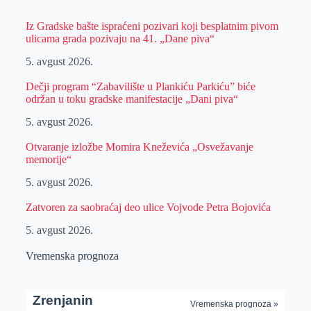
Iz Gradske bašte ispraćeni pozivari koji besplatnim pivom
ulicama grada pozivaju na 41. „Dane piva“
5. avgust 2026.
Dečji program “Zabavilište u Plankiću Parkiću” biće
održan u toku gradske manifestacije „Dani piva“
5. avgust 2026.
Otvaranje izložbe Momira Kneževića „Osvežavanje
memorije“
5. avgust 2026.
Zatvoren za saobraćaj deo ulice Vojvode Petra Bojovića
5. avgust 2026.
Vremenska prognoza