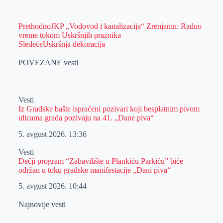
Prethodno
JKP „Vodovod i kanalizacija“ Zrenjanin: Radno
vreme tokom Uskršnjih praznika
Sledeće
Uskršnja dekoracija
POVEZANE vesti
Vesti
Iz Gradske bašte ispraćeni pozivari koji besplatnim pivom
ulicama grada pozivaju na 41. „Dane piva“
5. avgust 2026.
13:36
Vesti
Dečji program “Zabavilište u Plankiću Parkiću” biće
održan u toku gradske manifestacije „Dani piva“
5. avgust 2026.
10:44
Najnovije vesti