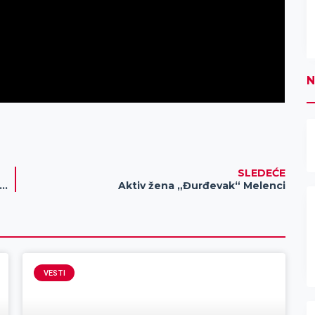
N
SLEDEĆE
eće kobasice delikates na Itebejskoj kobasicijadi
Aktiv žena „Đurđevak“ Melenci
VESTI