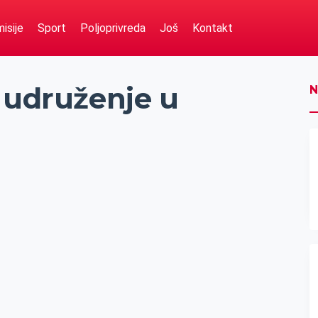
isije
Sport
Poljoprivreda
Još
Kontakt
 udruženje u
N