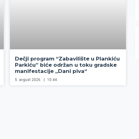
Dečji program “Zabavilište u Plankiću
Parkiću” biće održan u toku gradske
manifestacije „Dani piva“
5. avgust 2026.
10:44