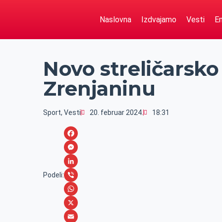
Naslovna
Izdvajamo
Vesti
Em
Novo streličarsko
Zrenjaninu
Sport
,
Vesti
20. februar 2024.
18:31
F
a
M
c
e
L
Podeli:
e
s
i
V
b
s
n
i
W
o
e
k
b
h
X