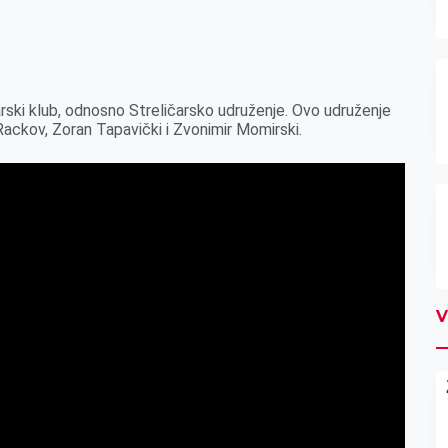
čarski klub, odnosno Streličarsko udruženje. Ovo udruženje
ackov, Zoran Tapavički i Zvonimir Momirski.
V