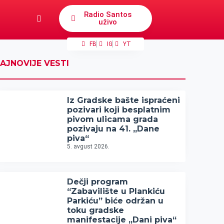
Radio Santos
uživo
FB
IG
YT
AJNOVIJE VESTI
Iz Gradske bašte ispraćeni
pozivari koji besplatnim
pivom ulicama grada
pozivaju na 41. „Dane
piva“
5. avgust 2026.
Dečji program
“Zabavilište u Plankiću
Parkiću” biće održan u
toku gradske
manifestacije „Dani piva“