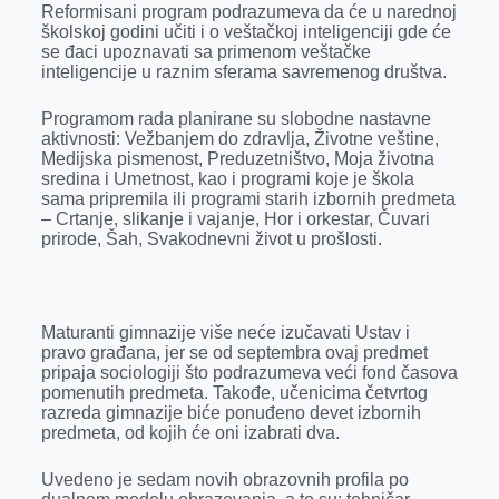
Reformisani program podrazumeva da će u narednoj
r
školskoj godini učiti i o veštačkoj inteligenciji gde će
se đaci upoznavati sa primenom veštačke
inteligencije u raznim sferama savremenog društva.
Programom rada planirane su slobodne nastavne
aktivnosti: Vežbanjem do zdravlja, Životne veštine,
Medijska pismenost, Preduzetništvo, Moja životna
sredina i Umetnost, kao i programi koje je škola
sama pripremila ili programi starih izbornih predmeta
– Crtanje, slikanje i vajanje, Hor i orkestar, Čuvari
prirode, Šah, Svakodnevni život u prošlosti.
Maturanti gimnazije više neće izučavati Ustav i
pravo građana, jer se od septembra ovaj predmet
pripaja sociologiji što podrazumeva veći fond časova
pomenutih predmeta. Takođe, učenicima četvrtog
razreda gimnazije biće ponuđeno devet izbornih
predmeta, od kojih će oni izabrati dva.
Uvedeno je sedam novih obrazovnih profila po