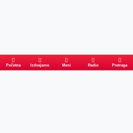
Početna
Izdvajamo
Meni
Radio
Pretraga
Pretraga
Kategorije
Ostalo