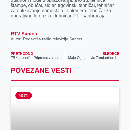
dualnom modelu obrazovanja, a to su: tehničar
štampe, obućar, stolar, trgovinski tehničar, tehničar
za oblikovanje nameštaja i enterijera, tehničar za
operativnu forenziku, tehničar PTT saobraćaja.
RTV Santos
Autor: Redakcija radio televizije Santos
PRETHODNO
SLEDEĆE
ŽRK „Lehel“ – Pripreme za novu sezonu
Maja Ognjenović Zrenjaninu donela 24. olimpijsku medalju
POVEZANE VESTI
VESTI