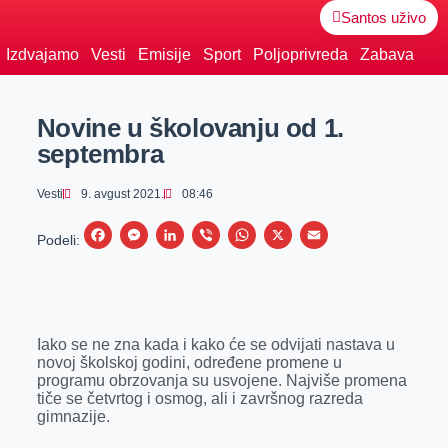
Santos uživo
Izdvajamo
Vesti
Emisije
Sport
Poljoprivreda
Zabava
Novine u školovanju od 1.
septembra
Vesti
9. avgust 2021.
08:46
F
M
L
V
W
X
E
Podeli:
a
e
i
i
h
m
c
s
n
b
a
a
e
s
k
e
t
i
Iako se ne zna kada i kako će se odvijati nastava u
b
e
e
r
s
l
novoj školskoj godini, određene promene u
o
n
d
A
programu obrzovanja su usvojene. Najviše promena
tiče se četvrtog i osmog, ali i završnog razreda
o
g
I
p
gimnazije.
k
e
n
p