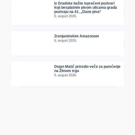
Iz Gradske bašte ispraćeni pozivari
koji besplatnim pivom ulicama grada
pozivaju na 41. „Dane piva“
5. avgust 2026.
Zrenjaninskim Amazonom
6. avgust 2026.
Dejan Matić priredio veče za pamćenje
na Žitnom trgu
9. avgust 2026.