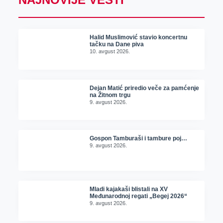
Halid Muslimović stavio koncertnu
tačku na Dane piva
10. avgust 2026.
Dejan Matić priredio veče za pamćenje
na Žitnom trgu
9. avgust 2026.
Gospon Tamburaši i tambure poj…
9. avgust 2026.
Mladi kajakaši blistali na XV
Međunarodnoj regati „Begej 2026“
9. avgust 2026.