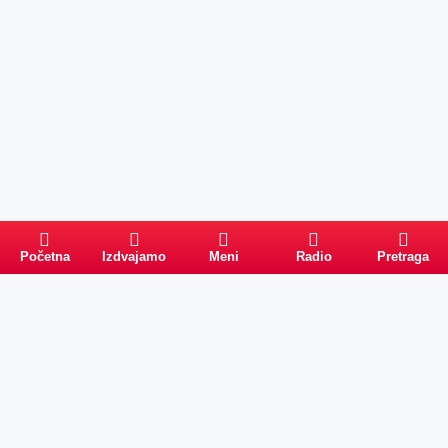
Početna
Izdvajamo
Meni
Radio
Pretraga
Pretraga
Kategorije