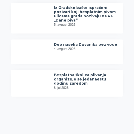
Iz Gradske bašte ispraćeni
pozivari koji besplatnim pivom
ulicama grada pozivaju na 41.
„Dane piva“
5. avgust 2026.
Deo naselja Duvanika bez vode
4. avgust 2026.
Besplatna školica plivanja
organizuje se jedanaestu
godinu zaredom
8. jul 2026.