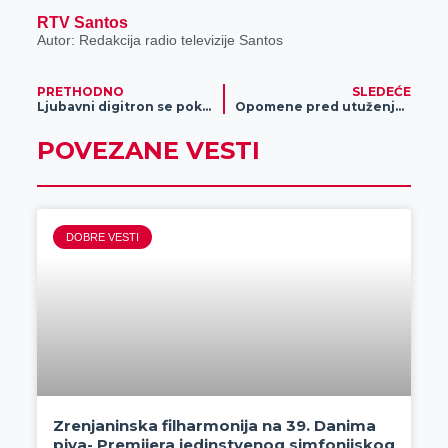
RTV Santos
Autor: Redakcija radio televizije Santos
PRETHODNO
SLEDEĆE
Ljubavni digitron se pokvario!
Opomene pred utuženje i nova isključenja za 1100 korisnika zbog ogromnog duga
POVEZANE VESTI
DOBRE VESTI
Zrenjaninska filharmonija na 39. Danima
piva- Premijera jedinstvenog simfonijskog