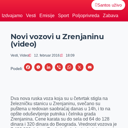
Santos uživo
Izdvajamo
Vesti
Emisije
Sport
Poljoprivreda
Zabava
Novi vozovi u Zrenjaninu
(video)
Vesti
,
Video
12. februar 2016.
18:09
F
M
L
V
W
X
E
Podeli:
a
e
i
i
h
m
c
s
n
b
a
a
e
s
k
e
t
i
Dva nova ruska voza koja su u četvrtak stigla na
b
e
e
r
s
l
železničku stanicu u Zrenjaninu, svečano su
o
n
d
A
puštena u redovan saobraćaj danas u 14h, i to na
opšte oduševljenje putnika i čelnika grada
o
g
I
p
Zrenjanina. Cene karata su do sela od 64 do 128
k
e
n
p
dinara i 320 dinara do Beograda. Vrednost vozova je