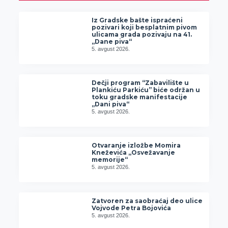
Iz Gradske bašte ispraćeni
pozivari koji besplatnim pivom
ulicama grada pozivaju na 41.
„Dane piva“
5. avgust 2026.
Dečji program “Zabavilište u
Plankiću Parkiću” biće održan u
toku gradske manifestacije
„Dani piva“
5. avgust 2026.
Otvaranje izložbe Momira
Kneževića „Osvežavanje
memorije“
5. avgust 2026.
Zatvoren za saobraćaj deo ulice
Vojvode Petra Bojovića
5. avgust 2026.