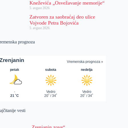
Kneževića „Osvežavanje memorije“
5. avgust 2026.
Zatvoren za saobraćaj deo ulice
Vojvode Petra Bojovića
5. avgust 2026.
remenska prognoza
jčitanije vesti
„Zrenjanin zove“