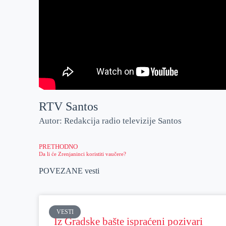
RTV Santos
Autor: Redakcija radio televizije Santos
PRETHODNO
Da li će Zrenjaninci koristiti vaučere?
POVEZANE vesti
VESTI
Iz Gradske bašte ispraćeni pozivari