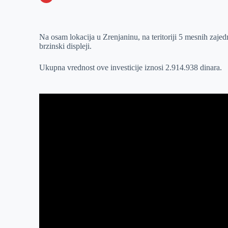
o
n
e
e
a
E
k
g
d
r
t
m
Na osam lokacija u Zrenjaninu, na teritoriji 5 mesnih zajedn
e
I
s
a
brzinski displeji.
r
n
A
i
p
l
Ukupna vrednost ove investicije iznosi 2.914.938 dinara.
p