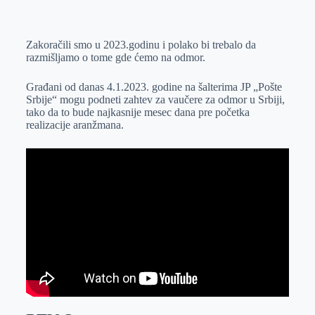
o
n
e
e
a
E
k
g
d
r
t
m
Zakoračili smo u 2023.godinu i polako bi trebalo da
e
I
s
a
razmišljamo o tome gde ćemo na odmor.
r
n
A
i
p
l
Građani od danas 4.1.2023. godine na šalterima JP „Pošte
Srbije“ mogu podneti zahtev za vaučere za odmor u Srbiji,
p
tako da to bude najkasnije mesec dana pre početka
realizacije aranžmana.