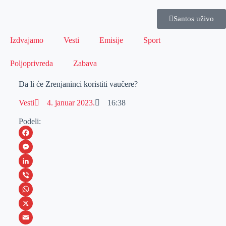
Santos uživo
Izdvajamo
Vesti
Emisije
Sport
Poljoprivreda
Zabava
Da li će Zrenjaninci koristiti vaučere?
Vesti
4. januar 2023.
16:38
Podeli:
F
a
M
c
e
L
e
s
i
V
b
s
n
i
W
o
e
k
b
h
X