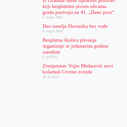
Iz Gradske bašte ispraćeni pozivari
koji besplatnim pivom ulicama
grada pozivaju na 41. „Dane piva“
5. avgust 2026.
Deo naselja Duvanika bez vode
4. avgust 2026.
Besplatna školica plivanja
organizuje se jedanaestu godinu
zaredom
8. jul 2026.
Zrenjaninac Vojin Medarević novi
košarkaš Crvene zvezde
30. jul 2026.