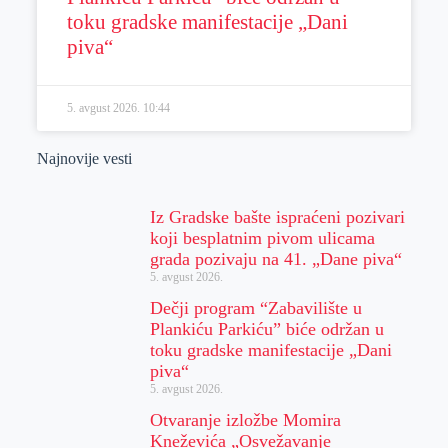
toku gradske manifestacije „Dani
piva“
5. avgust 2026.
10:44
Najnovije vesti
Iz Gradske bašte ispraćeni pozivari
koji besplatnim pivom ulicama
grada pozivaju na 41. „Dane piva“
5. avgust 2026.
Dečji program “Zabavilište u
Plankiću Parkiću” biće održan u
toku gradske manifestacije „Dani
piva“
5. avgust 2026.
Otvaranje izložbe Momira
Kneževića „Osvežavanje