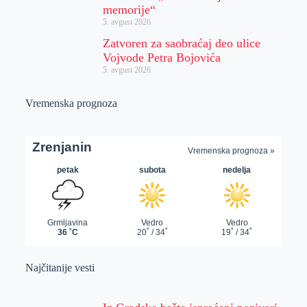
memorije“
5. avgust 2026.
Zatvoren za saobraćaj deo ulice
Vojvode Petra Bojovića
5. avgust 2026.
Vremenska prognoza
Najčitanije vesti