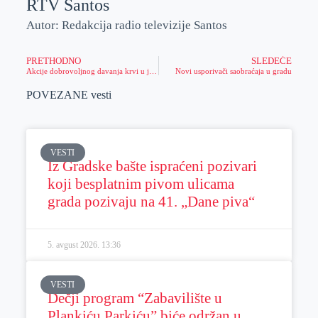
RTV Santos
Autor: Redakcija radio televizije Santos
PRETHODNO
SLEDEĆE
Akcije dobrovoljnog davanja krvi u januaru
Novi usporivači saobraćaja u gradu
POVEZANE vesti
VESTI
Iz Gradske bašte ispraćeni pozivari
koji besplatnim pivom ulicama
grada pozivaju na 41. „Dane piva“
5. avgust 2026.
13:36
VESTI
Dečji program “Zabavilište u
Plankiću Parkiću” biće održan u