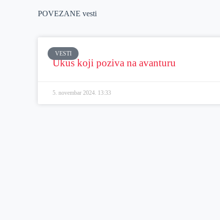
POVEZANE vesti
VESTI
Ukus koji poziva na avanturu
5. novembar 2024.
13:33