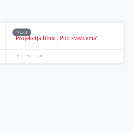
VESTI
Projekcija filma „Pod zvezdama“
29. jun 2023.
10:16