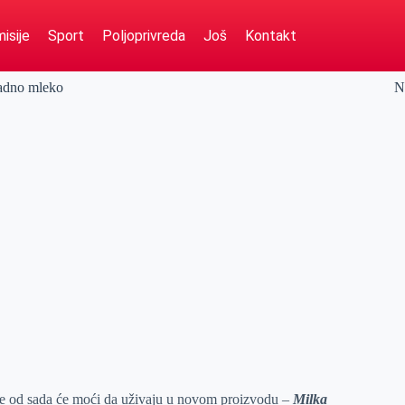
isije
Sport
Poljoprivreda
Još
Kontakt
ladno mleko
N
ade od sada će moći da uživaju u novom proizvodu –
Milka