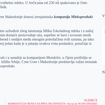
kvalitetno mleko. U bočicama od 250 ml spakovano je čisto
ešnik.
V
erne Makedonije donosi zrenjaninska
kompanija Mlekoprodukt
smo uzbuđeni zbog lansiranja Milka čokoladnog mleka i u našoj
sim domaće proizvodnje sira, uspešno se bavi i uvozom sirnih
t brend i omiljen među mnogim potrošačima svih uzrasta, pa tako
j jedan kada je u pitanju ovakva vrsta poslastice, poručuju iz
ods
i u saradnji sa kompanijom
Mondelez
, u čijem portfoliju se
tržištu Srbije, Crne Gore i Makedonije predstavlja važan trenutak
ekoprodukt.
Na
SLEDEĆE
BOMBASTIČAN BONUS NA PRVA TRI DEPOZITA: Osvoji do 90.000 DINARA!