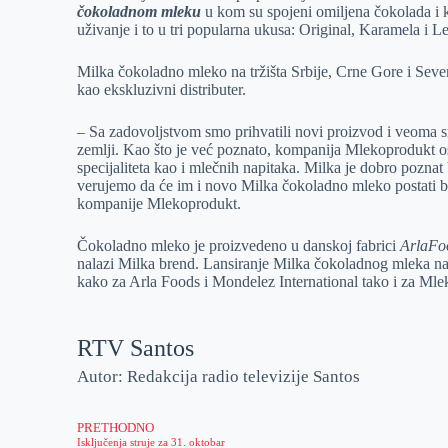
čokoladnom mleku
u kom su spojeni omiljena čokolada i 
r
n
A
i
uživanje i to u tri popularna ukusa: Original, Karamela i L
p
l
Milka čokoladno mleko na tržišta Srbije, Crne Gore i Sev
p
kao ekskluzivni distributer.
– Sa zadovoljstvom smo prihvatili novi proizvod i veoma 
zemlji. Kao što je već poznato, kompanija Mlekoprodukt o
specijaliteta kao i mlečnih napitaka. Milka je dobro pozna
verujemo da će im i novo Milka čokoladno mleko postati bro
kompanije Mlekoprodukt.
Čokoladno mleko je proizvedeno u danskoj fabrici
ArlaFo
nalazi Milka brend. Lansiranje Milka čokoladnog mleka na 
kako za Arla Foods i Mondelez International tako i za Ml
RTV Santos
Autor: Redakcija radio televizije Santos
PRETHODNO
Isključenja struje za 31. oktobar