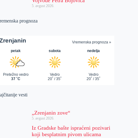
Vojvode Petra Bojovića
5. avgust 2026.
remenska prognoza
jčitanije vesti
„Zrenjanin zove“
5. avgust 2026.
Iz Gradske bašte ispraćeni pozivari
koji besplatnim pivom ulicama