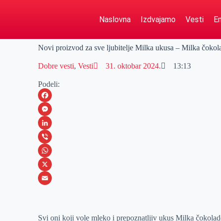
Naslovna
Izdvajamo
Vesti
Em
Novi proizvod za sve ljubitelje Milka ukusa – Milka čoko
Dobre vesti
,
Vesti
31. oktobar 2024.
13:13
Podeli:
F
a
M
c
e
L
e
s
i
V
b
s
n
i
W
o
e
k
b
h
X
o
n
e
e
a
E
k
g
d
r
t
m
Svi oni koji vole mleko i prepoznatljiv ukus Milka čokol
e
I
s
a