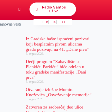
Radio Santos
uživo
FB
IG
YT
ajnovije vesti
Iz Gradske bašte ispraćeni pozivari
koji besplatnim pivom ulicama
grada pozivaju na 41. „Dane piva“
5. avgust 2026.
Dečji program “Zabavilište u
Plankiću Parkiću” biće održan u
toku gradske manifestacije „Dani
piva“
5. avgust 2026.
Otvaranje izložbe Momira
Kneževića „Osvežavanje memorije“
5. avgust 2026.
Zatvoren za saobraćaj deo ulice