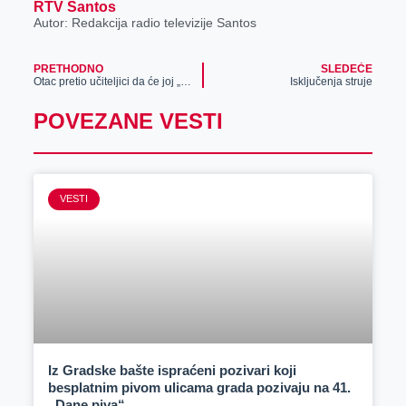
RTV Santos
Autor: Redakcija radio televizije Santos
PRETHODNO
SLEDEĆE
Otac pretio učiteljici da će joj „SKINUTI GLAVU“, zato što je njegovo dete plakalo
Isključenja struje
POVEZANE VESTI
VESTI
Iz Gradske bašte ispraćeni pozivari koji
besplatnim pivom ulicama grada pozivaju na 41.
„Dane piva“