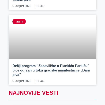
5. avgust 2026.
13:36
VESTI
Dečji program “Zabavilište u Plankiću Parkiću”
biće održan u toku gradske manifestacije „Dani
piva“
5. avgust 2026.
10:44
NAJNOVIJE VESTI