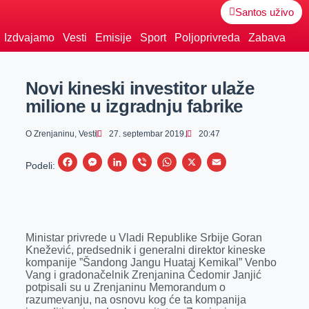
Santos uživo
Izdvajamo
Vesti
Emisije
Sport
Poljoprivreda
Zabava
Novi kineski investitor ulaže
milione u izgradnju fabrike
O Zrenjaninu
,
Vesti
27. septembar 2019.
20:47
F
M
L
V
W
X
E
Podeli:
a
e
i
i
h
m
c
s
n
b
a
a
e
s
k
e
t
i
Ministar privrede u Vladi Republike Srbije Goran
b
e
e
r
s
l
Knežević, predsednik i generalni direktor kineske
o
n
d
A
kompanije ”Šandong Jangu Huataj Kemikal” Venbo
Vang i gradonačelnik Zrenjanina Čedomir Janjić
o
g
I
p
potpisali su u Zrenjaninu Memorandum o
k
e
n
p
razumevanju, na osnovu kog će ta kompanija