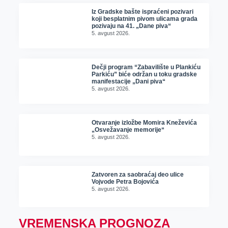
Iz Gradske bašte ispraćeni pozivari
koji besplatnim pivom ulicama grada
pozivaju na 41. „Dane piva“
5. avgust 2026.
Dečji program “Zabavilište u Plankiću
Parkiću” biće održan u toku gradske
manifestacije „Dani piva“
5. avgust 2026.
Otvaranje izložbe Momira Kneževića
„Osvežavanje memorije“
5. avgust 2026.
Zatvoren za saobraćaj deo ulice
Vojvode Petra Bojovića
5. avgust 2026.
VREMENSKA PROGNOZA