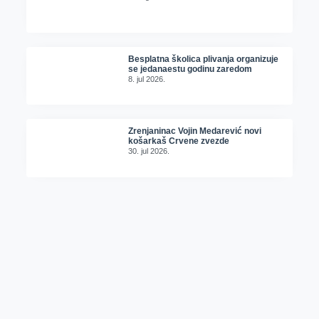
Besplatna školica plivanja organizuje
se jedanaestu godinu zaredom
8. jul 2026.
Zrenjaninac Vojin Medarević novi
košarkaš Crvene zvezde
30. jul 2026.