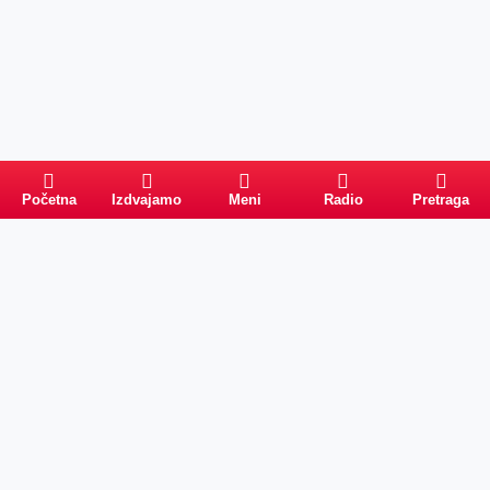
Početna
Izdvajamo
Meni
Radio
Pretraga
Pretraga
Kategorije
Ostalo
Naslovna