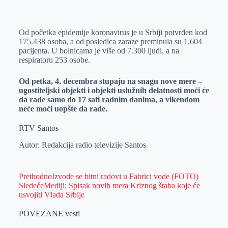
o
n
e
e
a
E
k
g
d
r
t
m
Od početka epidemije koronavirus je u Srbiji potvrđen kod
e
I
s
a
175.438 osoba, a od posledica zaraze preminula su 1.604
r
n
A
i
pacijenta. U bolnicama je više od 7.300 ljudi, a na
respiratoru 253 osobe.
p
l
p
Od petka, 4. decembra stupaju na snagu nove mere –
ugostiteljski objekti i objekti uslužnih delatnosti moći će
da rade samo do 17 sati radnim danima, a vikendom
neće moći uopšte da rade.
RTV Santos
Autor: Redakcija radio televizije Santos
Prethodno
Izvode se bitni radovi u Fabrici vode (FOTO)
Sledeće
Mediji: Spisak novih mera Kriznog štaba koje će
usvojiti Vlada Srbije
POVEZANE vesti