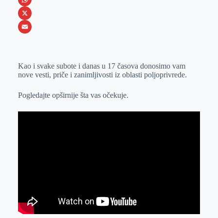
b
s
n
i
W
o
e
k
b
h
X
o
n
e
e
a
E
k
g
d
r
t
m
Kao i svake subote i danas u 17 časova donosimo vam
e
I
s
a
nove vesti, priče i zanimljivosti iz oblasti poljoprivrede.
r
n
A
i
p
l
Pogledajte opširnije šta vas očekuje.
p