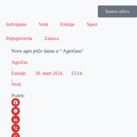
Santos uživo
Izdvajamo
Vesti
Emisije
Sport
Poljoprivreda
Zabava
Nove agro priče danas u “ Agročasu“
Agročas
,
Emisije
30. mart 2024.
15:14
,
Vesti
Podeli:
F
a
M
c
e
L
e
s
i
V