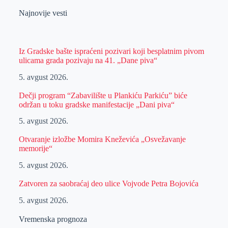
Najnovije vesti
Iz Gradske bašte ispraćeni pozivari koji besplatnim pivom
ulicama grada pozivaju na 41. „Dane piva“
5. avgust 2026.
Dečji program “Zabavilište u Plankiću Parkiću” biće
održan u toku gradske manifestacije „Dani piva“
5. avgust 2026.
Otvaranje izložbe Momira Kneževića „Osvežavanje
memorije“
5. avgust 2026.
Zatvoren za saobraćaj deo ulice Vojvode Petra Bojovića
5. avgust 2026.
Vremenska prognoza