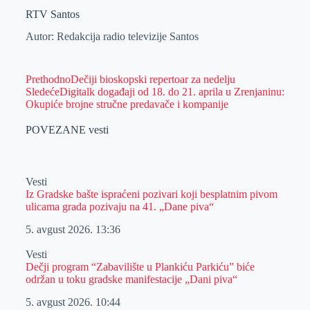
RTV Santos
Autor: Redakcija radio televizije Santos
Prethodno
Dečiji bioskopski repertoar za nedelju
Sledeće
Digitalk događaji od 18. do 21. aprila u Zrenjaninu:
Okupiće brojne stručne predavače i kompanije
POVEZANE vesti
Vesti
Iz Gradske bašte ispraćeni pozivari koji besplatnim pivom
ulicama grada pozivaju na 41. „Dane piva“
5. avgust 2026.
13:36
Vesti
Dečji program “Zabavilište u Plankiću Parkiću” biće
održan u toku gradske manifestacije „Dani piva“
5. avgust 2026.
10:44