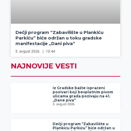
Dečji program “Zabavilište u Plankiću
Parkiću” biće održan u toku gradske
manifestacije „Dani piva“
5. avgust 2026.
10:44
NAJNOVIJE VESTI
Iz Gradske bašte ispraćeni
pozivari koji besplatnim pivom
ulicama grada pozivaju na 41.
„Dane piva“
5. avgust 2026.
Dečji program “Zabavilište u
Plankiću Parkiću” biće održan u