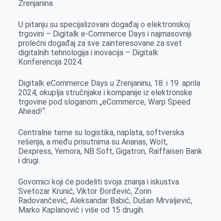
Zrenjanina.
o
g
I
p
k
e
n
p
U pitanju su specijalizovani događaj o elektronskoj
r
trgovini – Digitalk e-Commerce Days i najmasovniji
prolećni događaj za sve zainteresovane za svet
digitalnih tehnologija i inovacija – Digitalk
Konferencija 2024.
Digitalk eCommerce Days u Zrenjaninu, 18. i 19. aprila
2024, okuplja stručnjake i kompanije iz elektronske
trgovine pod sloganom „eCommerce, Warp Speed
Ahead!“.
Centralne teme su logistika, naplata, softverska
rešenja, a među prisutnima su Ananas, Wolt,
Dexpress, Yemora, NB Soft, Gigatron, Raiffaisen Bank
i drugi.
Govornici koji će podeliti svoja znanja i iskustva
Svetozar Krunić, Viktor Đorđević, Zorin
Radovančević, Aleksandar Babić, Dušan Mrvaljević,
Marko Kaplanović i više od 15 drugih.