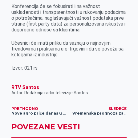
Konferencija će se fokusirati i na važnost
usklađenosti i transparentnosti u rukovanju podacima
o potrošačima, naglašavajući važnost podataka prve
strane (first party data) za personalizovana iskustva i
dugoročne odnose sa klijentima.
Učesnici će imati priliku da saznaju o najnovijim
trendovima i praksama u e-trgovini i da se povežu sa
kolegama iz industrije.
Izvor: 021.rs
RTV Santos
Autor: Redakcija radio televizije Santos
PRETHODNO
SLEDEĆE
Nove agro priče danas u “ Agročasu“
Vremenska prognoza za 31.mart
POVEZANE VESTI