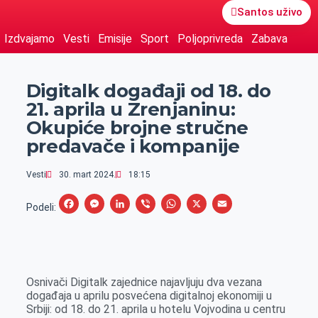
Santos uživo
Izdvajamo
Vesti
Emisije
Sport
Poljoprivreda
Zabava
Digitalk događaji od 18. do
21. aprila u Zrenjaninu:
Okupiće brojne stručne
predavače i kompanije
Vesti
30. mart 2024.
18:15
F
M
L
V
W
X
E
Podeli:
a
e
i
i
h
m
c
s
n
b
a
a
e
s
k
e
t
i
Osnivači Digitalk zajednice najavljuju dva vezana
b
e
e
r
s
l
događaja u aprilu posvećena digitalnoj ekonomiji u
o
n
d
A
Srbiji: od 18. do 21. aprila u hotelu Vojvodina u centru