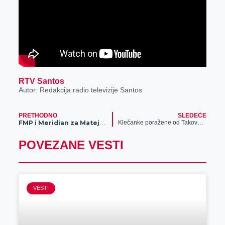
RTV Santos
Autor: Redakcija radio televizije Santos
PRETHODNO
SLEDEĆE
Klečanke poražene od Takova nakon pet setova
FMP i Meridian za Mateju: “Panteri” igrali za komšiju, domaća kompanija donirala novčana sredstva za svako pogođeno slobodno bacanje
POVEZANE VESTI
VESTI