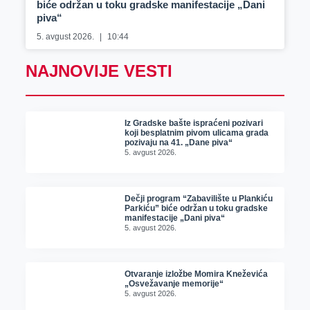
biće održan u toku gradske manifestacije „Dani
piva“
5. avgust 2026.
10:44
NAJNOVIJE VESTI
Iz Gradske bašte ispraćeni pozivari
koji besplatnim pivom ulicama grada
pozivaju na 41. „Dane piva“
5. avgust 2026.
Dečji program “Zabavilište u Plankiću
Parkiću” biće održan u toku gradske
manifestacije „Dani piva“
5. avgust 2026.
Otvaranje izložbe Momira Kneževića
„Osvežavanje memorije“
5. avgust 2026.