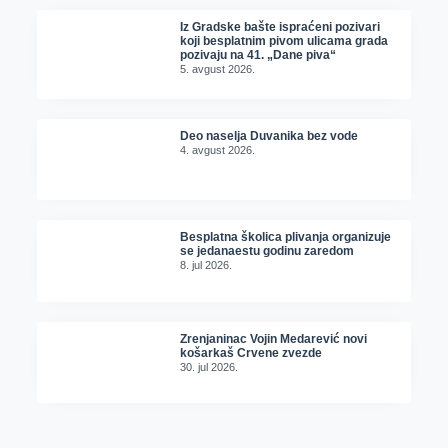
Iz Gradske bašte ispraćeni pozivari
koji besplatnim pivom ulicama grada
pozivaju na 41. „Dane piva“
5. avgust 2026.
Deo naselja Duvanika bez vode
4. avgust 2026.
Besplatna školica plivanja organizuje
se jedanaestu godinu zaredom
8. jul 2026.
Zrenjaninac Vojin Medarević novi
košarkaš Crvene zvezde
30. jul 2026.