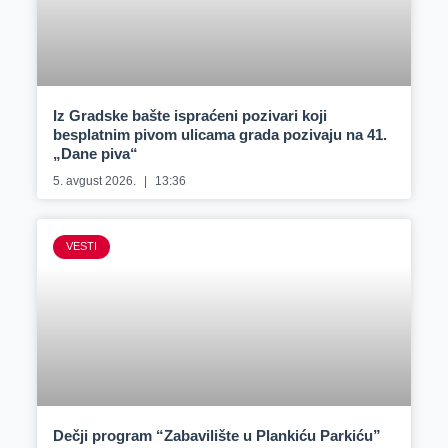
Iz Gradske bašte ispraćeni pozivari koji
besplatnim pivom ulicama grada pozivaju na 41.
„Dane piva“
5. avgust 2026.
13:36
VESTI
Dečji program “Zabavilište u Plankiću Parkiću”