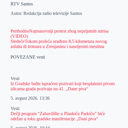
RTV Santos
Autor: Redakcija radio televizije Santos
Prethodno
Najmasovniji protest zbog neprijatnih mirisa
(VIDEO)
Sledeće
Tokom proleća urađeno 8,5 kilometara novog
asfalta ili trotoara u Zrenjaninu i naseljenim mestima
POVEZANE vesti
Vesti
Iz Gradske bašte ispraćeni pozivari koji besplatnim pivom
ulicama grada pozivaju na 41. „Dane piva“
5. avgust 2026.
13:36
Vesti
Dečji program “Zabavilište u Plankiću Parkiću” biće
održan u toku gradske manifestacije „Dani piva“
5. avgust 2026.
10:44