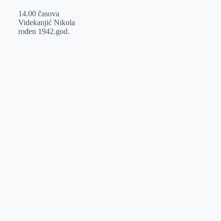
14.00 časova
Videkanjić Nikola
rođen 1942.god.