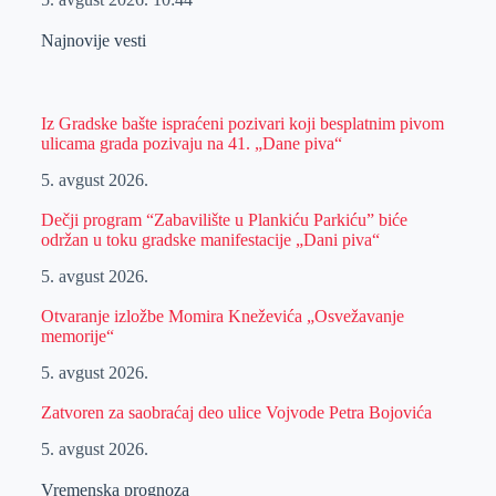
Najnovije vesti
Iz Gradske bašte ispraćeni pozivari koji besplatnim pivom
ulicama grada pozivaju na 41. „Dane piva“
5. avgust 2026.
Dečji program “Zabavilište u Plankiću Parkiću” biće
održan u toku gradske manifestacije „Dani piva“
5. avgust 2026.
Otvaranje izložbe Momira Kneževića „Osvežavanje
memorije“
5. avgust 2026.
Zatvoren za saobraćaj deo ulice Vojvode Petra Bojovića
5. avgust 2026.
Vremenska prognoza