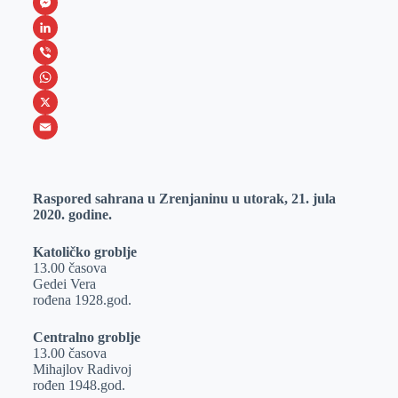
F
a
M
c
e
L
e
s
i
V
b
s
n
i
W
o
e
k
b
h
X
o
n
e
e
a
E
k
g
d
r
t
m
Raspored sahrana u Zrenjaninu u utorak, 21. jula
e
I
s
a
2020. godine.
r
n
A
i
p
l
Katoličko groblje
13.00 časova
p
Gedei Vera
rođena 1928.god.
Centralno groblje
13.00 časova
Mihajlov Radivoj
rođen 1948.god.