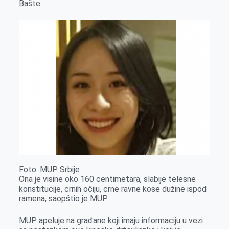
Bašte.
o
g
I
p
k
e
n
p
r
Foto: MUP Srbije
Ona je visine oko 160 centimetara, slabije telesne
konstitucije, crnih očiju, crne ravne kose dužine ispod
ramena, saopštio je MUP.
MUP apeluje na građane koji imaju informaciju u vezi