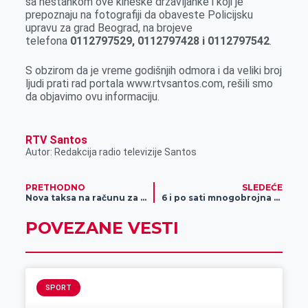
sa nestankom ove kineske državljanke i koji je
prepoznaju na fotografiji da obaveste Policijsku
upravu za grad Beograd, na brojeve
telefona
0112797529, 0112797428 i 0112797542
.
S obzirom da je vreme godišnjih odmora i da veliki broj
ljudi prati rad portala www.rtvsantos.com, rešili smo
da objavimo ovu informaciju.
RTV Santos
Autor: Redakcija radio televizije Santos
PRETHODNO
SLEDEĆE
Nova taksa na računu za struju od avgusta
6 i po sati mnogobrojna domaćinstva ostaju bez struje
POVEZANE VESTI
SPORT