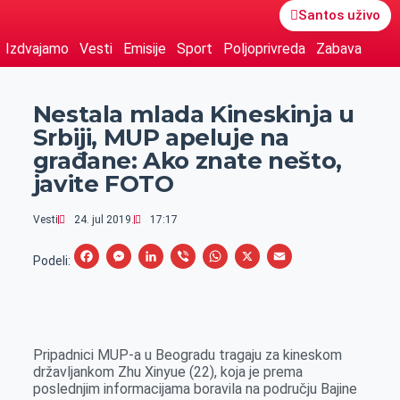
Santos uživo
Izdvajamo
Vesti
Emisije
Sport
Poljoprivreda
Zabava
Nestala mlada Kineskinja u
Srbiji, MUP apeluje na
građane: Ako znate nešto,
javite FOTO
Vesti
24. jul 2019.
17:17
F
M
L
V
W
X
E
Podeli:
a
e
i
i
h
m
c
s
n
b
a
a
e
s
k
e
t
i
Pripadnici MUP-a u Beogradu tragaju za kineskom
b
e
e
r
s
l
državljankom Zhu Xinyue (22), koja je prema
o
n
d
A
poslednjim informacijama boravila na području Bajine