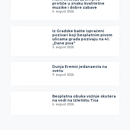
protiče u znaku kvalitetne
muzike i dobre zabave
6. avgust 2026.
Iz Gradske bašte ispraćeni
pozivari koji besplatnim pivom
ulicama grada pozivaju na 41.
„Dane piva“
5. avgust 2026.
Dunja Eremić jedanaesta na
svetu
9. avgust 2026.
Besplatna obuka vožnje skutera
na vodi na Izletištu Tisa
6. avgust 2026.