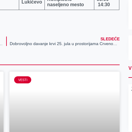
Lukićevo
naseljeno mesto
1
4:30
SLEDEĆE
biji, MUP apeluje na građane: Ako znate nešto, javite FOTO
Dobrovoljno davanje krvi 25. jula u prostorijama Crvenog krsta
V
VESTI