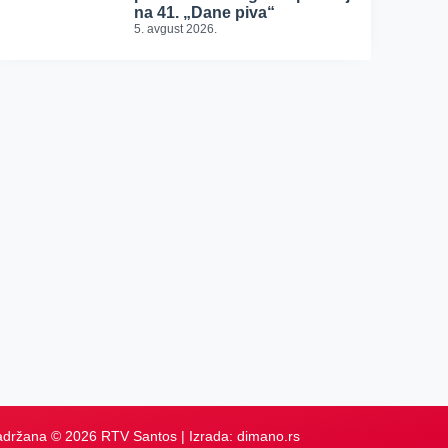
na 41. „Dane piva“
5. avgust 2026.
adržana © 2026 RTV Santos | Izrada:
dimano.rs