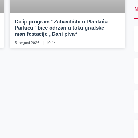
N
Dečji program “Zabavilište u Plankiću
Parkiću” biće održan u toku gradske
manifestacije „Dani piva“
5. avgust 2026.
10:44