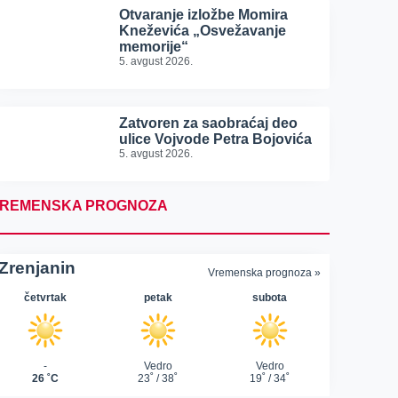
Otvaranje izložbe Momira
Kneževića „Osvežavanje
memorije“
5. avgust 2026.
Zatvoren za saobraćaj deo
ulice Vojvode Petra Bojovića
5. avgust 2026.
REMENSKA PROGNOZA