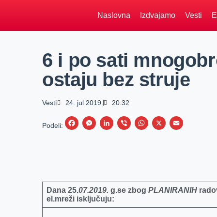
Naslovna
Izdvajamo
Vesti
E
6 i po sati mnogob
ostaju bez struje
Vesti
24. jul 2019.
20:32
F
M
L
V
W
X
E
Podeli:
a
e
i
i
h
m
c
s
n
b
a
a
e
s
k
e
t
i
b
e
e
r
s
l
Dana
25
.
07.2019.
g.se zbog
PLANIRANIH
rado
o
n
d
A
el.mreži isključuju:
o
g
I
p