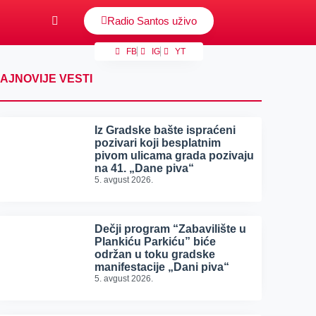
Radio Santos uživo
FB
IG
YT
AJNOVIJE VESTI
Iz Gradske bašte ispraćeni
pozivari koji besplatnim
pivom ulicama grada pozivaju
na 41. „Dane piva“
5. avgust 2026.
Dečji program “Zabavilište u
Plankiću Parkiću” biće
održan u toku gradske
manifestacije „Dani piva“
5. avgust 2026.