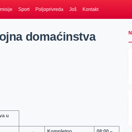
misije
Sport
Poljoprivreda
Još
Kontakt
rojna domaćinstva
N
va u
Kompletno
08:00 –