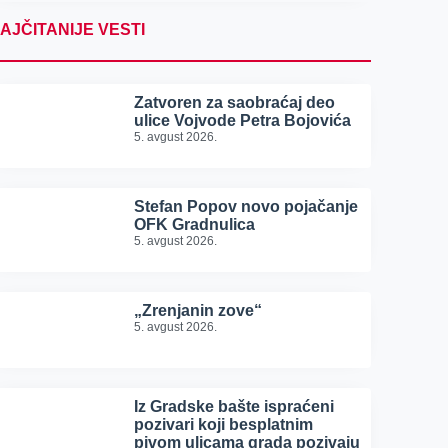
AJČITANIJE VESTI
Zatvoren za saobraćaj deo
ulice Vojvode Petra Bojovića
5. avgust 2026.
Stefan Popov novo pojačanje
OFK Gradnulica
5. avgust 2026.
„Zrenjanin zove“
5. avgust 2026.
Iz Gradske bašte ispraćeni
pozivari koji besplatnim
pivom ulicama grada pozivaju