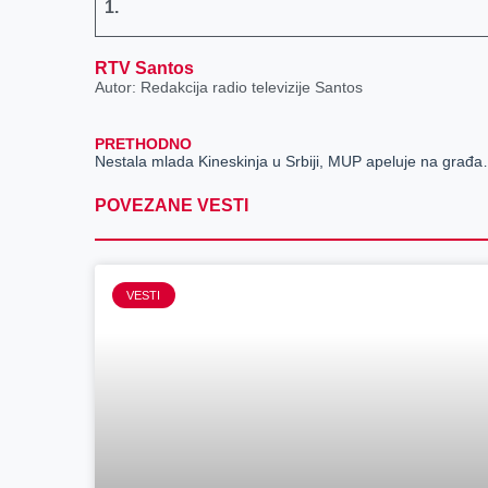
k
e
n
p
1
.
r
RTV Santos
Autor: Redakcija radio televizije Santos
PRETHODNO
Nestala mlada Kineskinja u Sr
POVEZANE VESTI
VESTI