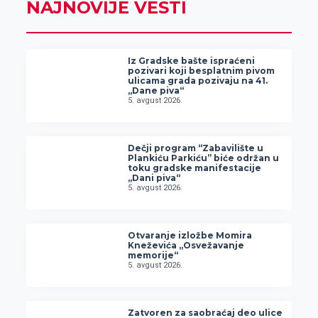
NAJNOVIJE VESTI
Iz Gradske bašte ispraćeni
pozivari koji besplatnim pivom
ulicama grada pozivaju na 41.
„Dane piva“
5. avgust 2026.
Dečji program “Zabavilište u
Plankiću Parkiću” biće održan u
toku gradske manifestacije
„Dani piva“
5. avgust 2026.
Otvaranje izložbe Momira
Kneževića „Osvežavanje
memorije“
5. avgust 2026.
Zatvoren za saobraćaj deo ulice