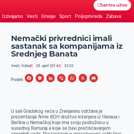
Santos uživo
Izdvajamo
Vesti
Emisije
Sport
Poljoprivreda
Zabava
Nemački privrednici imali
sastanak sa kompanijama iz
Srednjeg Banata
Vesti
,
Video
29. april 2014.
23:02
F
M
L
V
W
X
E
Podeli:
a
e
i
i
h
m
c
s
n
b
a
a
e
s
k
e
t
i
U sali Gradskog veća u Zrenjaninu održana je
b
e
e
r
s
l
prezentacija firme BDH društvo inženjera iz Hanaua i
o
n
d
A
Berlina u Nemačkoj koje ima svoju podružnicu u
susednoj Rumuniji a koje se bavi prečišćavanjem
o
g
I
p
otpadnih voda. Prezentaciji je prisustvovao veliki broj