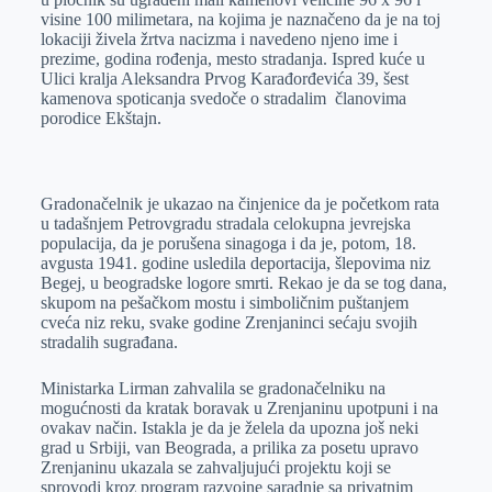
visine 100 milimetara, na kojima je naznačeno da je na toj
lokaciji živela žrtva nacizma i navedeno njeno ime i
prezime, godina rođenja, mesto stradanja. Ispred kuće u
Ulici kralja Aleksandra Prvog Karađorđevića 39, šest
kamenova spoticanja svedoče o stradalim članovima
porodice Ekštajn.
Gradonačelnik je ukazao na činjenice da je početkom rata
u tadašnjem Petrovgradu stradala celokupna jevrejska
populacija, da je porušena sinagoga i da je, potom, 18.
avgusta 1941. godine usledila deportacija, šlepovima niz
Begej, u beogradske logore smrti. Rekao je da se tog dana,
skupom na pešačkom mostu i simboličnim puštanjem
cveća niz reku, svake godine Zrenjaninci sećaju svojih
stradalih sugrađana.
Ministarka Lirman zahvalila se gradonačelniku na
mogućnosti da kratak boravak u Zrenjaninu upotpuni i na
ovakav način. Istakla je da je želela da upozna još neki
grad u Srbiji, van Beograda, a prilika za posetu upravo
Zrenjaninu ukazala se zahvaljujući projektu koji se
sprovodi kroz program razvojne saradnje sa privatnim