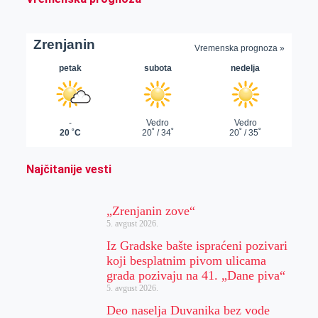
Najčitanije vesti
„Zrenjanin zove“
5. avgust 2026.
Iz Gradske bašte ispraćeni pozivari
koji besplatnim pivom ulicama
grada pozivaju na 41. „Dane piva“
5. avgust 2026.
Deo naselja Duvanika bez vode