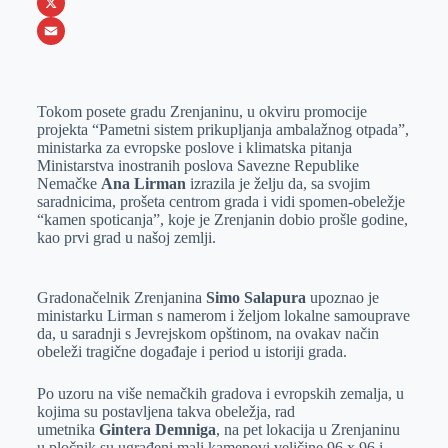
b
s
n
i
W
o
e
k
b
h
X
o
n
e
e
a
E
k
g
d
r
t
m
Tokom posete gradu Zrenjaninu, u okviru promocije
e
I
s
a
projekta “Pametni sistem prikupljanja ambalažnog otpada”,
r
n
A
i
ministarka za evropske poslove i klimatska pitanja
Ministarstva inostranih poslova Savezne Republike
p
l
Nemačke
Ana Lirman
izrazila je želju da, sa svojim
p
saradnicima, prošeta centrom grada i vidi spomen-obeležje
“kamen spoticanja”, koje je Zrenjanin dobio prošle godine,
kao prvi grad u našoj zemlji.
Gradonačelnik Zrenjanina
Simo Salapura
upoznao je
ministarku Lirman s namerom i željom lokalne samouprave
da, u saradnji s Jevrejskom opštinom, na ovakav način
obeleži tragične događaje i period u istoriji grada.
Po uzoru na više nemačkih gradova i evropskih zemalja, u
kojima su postavljena takva obeležja, rad
umetnika
Gintera Demniga
, na pet lokacija u Zrenjaninu
u pločnik su ugrađeni mali kamenovi veličine 96 x 96 i