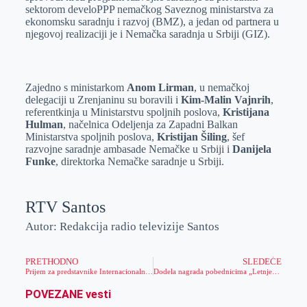
sektorom develoPPP nemačkog Saveznog ministarstva za
ekonomsku saradnju i razvoj (BMZ), a jedan od partnera u
njegovoj realizaciji je i Nemačka saradnja u Srbiji (GIZ).
Zajedno s ministarkom
Anom Lirman
, u nemačkoj
delegaciji u Zrenjaninu su boravili i
Kim-Malin Vajnrih
,
referentkinja u Ministarstvu spoljnih poslova,
Kristijana
Hulman
, načelnica Odeljenja za Zapadni Balkan
Ministarstva spoljnih poslova,
Kristijan Šiling
, šef
razvojne saradnje ambasade Nemačke u Srbiji i
Danijela
Funke
, direktorka Nemačke saradnje u Srbiji.
RTV Santos
Autor: Redakcija radio televizije Santos
PRETHODNO
SLEDEĆE
Prijem za predstavnike Internacionalne policijske asocijacije IPA iz Grčke – podregion Zakintos
Dodela nagrada pobednicima „Letnje stručne prakse“ 2022.
POVEZANE vesti