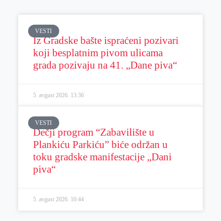
VESTI
Iz Gradske bašte ispraćeni pozivari
koji besplatnim pivom ulicama
grada pozivaju na 41. „Dane piva“
5. avgust 2026.
13:36
VESTI
Dečji program “Zabavilište u
Plankiću Parkiću” biće održan u
toku gradske manifestacije „Dani
piva“
5. avgust 2026.
10:44