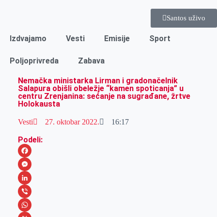
Santos uživo
Izdvajamo
Vesti
Emisije
Sport
Poljoprivreda
Zabava
Nemačka ministarka Lirman i gradonačelnik
Salapura obišli obeležje “kamen spoticanja” u
centru Zrenjanina: sećanje na sugrađane, žrtve
Holokausta
Vesti
27. oktobar 2022.
16:17
Podeli:
F
a
M
c
e
L
e
s
i
V