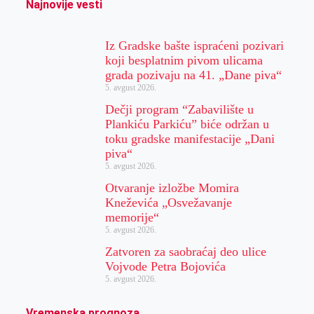
Najnovije vesti
Iz Gradske bašte ispraćeni pozivari
koji besplatnim pivom ulicama
grada pozivaju na 41. „Dane piva“
5. avgust 2026.
Dečji program “Zabavilište u
Plankiću Parkiću” biće održan u
toku gradske manifestacije „Dani
piva“
5. avgust 2026.
Otvaranje izložbe Momira
Kneževića „Osvežavanje
memorije“
5. avgust 2026.
Zatvoren za saobraćaj deo ulice
Vojvode Petra Bojovića
5. avgust 2026.
Vremenska prognoza