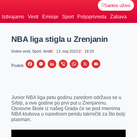
Santos uživo
Izdvajamo
Vesti
Emisije
Sport
Poljoprivreda
Zabava
NBA liga stigla u Zrenjanin
Dobre vesti
,
Sport
,
Vesti
13. maj 2022.
18:29
F
M
L
V
W
X
E
Podeli:
a
e
i
i
h
m
c
s
n
b
a
a
e
s
k
e
t
i
Junior NBA liga petu godinu zaredom održava se u
b
e
e
r
s
l
Srbiji, a ove godine po prvi put u Zrenjaninu.
o
n
d
A
Osnovne škole iz našeg Grada će se pod imenima
NBA klubova u narednom peridu takmičiti za što bolji
o
g
I
p
plasman.
k
e
n
p
r