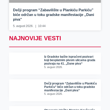
Dečji program “Zabavilište u Plankiću Parkiću”
biće održan u toku gradske manifestacije „Dani
piva“
5. avgust 2026.
10:44
NAJNOVIJE VESTI
Iz Gradske bašte ispraćeni pozivari
koji besplatnim pivom ulicama grada
pozivaju na 41. „Dane piva“
5. avgust 2026.
Dečji program “Zabavilište u Plankiću
Parkiću” biće održan u toku gradske
manifestacije „Dani piva“
5. avgust 2026.