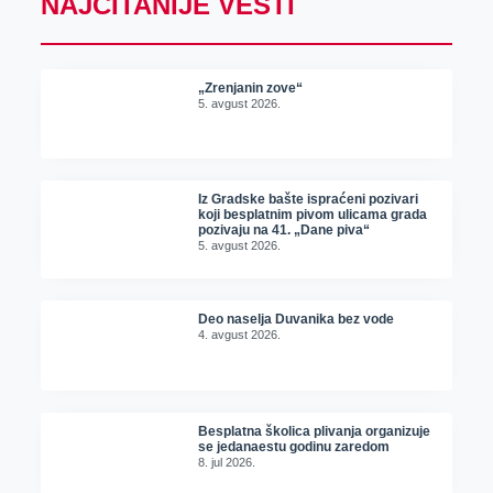
NAJČITANIJE VESTI
„Zrenjanin zove“
5. avgust 2026.
Iz Gradske bašte ispraćeni pozivari
koji besplatnim pivom ulicama grada
pozivaju na 41. „Dane piva“
5. avgust 2026.
Deo naselja Duvanika bez vode
4. avgust 2026.
Besplatna školica plivanja organizuje
se jedanaestu godinu zaredom
8. jul 2026.