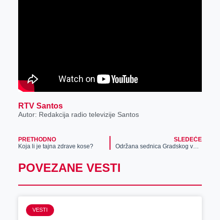
RTV Santos
Autor: Redakcija radio televizije Santos
PRETHODNO
SLEDEĆE
Koja li je tajna zdrave kose?
Održana sednica Gradskog veća
POVEZANE VESTI
VESTI