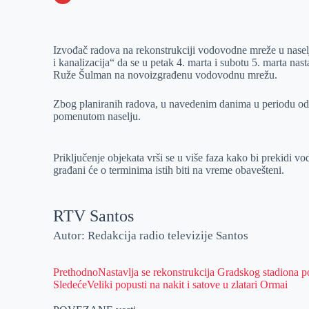
o
n
e
e
a
E
k
g
d
r
t
m
Izvođač radova na rekonstrukciji vodovodne mreže u nase
e
I
s
a
i kanalizacija“ da se u petak 4. marta i subotu 5. marta na
r
n
A
i
Ruže Šulman na novoizgrađenu vodovodnu mrežu.
p
l
Zbog planiranih radova, u navedenim danima u periodu od
p
pomenutom naselju.
Priključenje objekata vrši se u više faza kako bi prekidi v
građani će o terminima istih biti na vreme obavešteni.
RTV Santos
Autor: Redakcija radio televizije Santos
Prethodno
Nastavlja se rekonstrukcija Gradskog stadiona
Sledeće
Veliki popusti na nakit i satove u zlatari Ormai