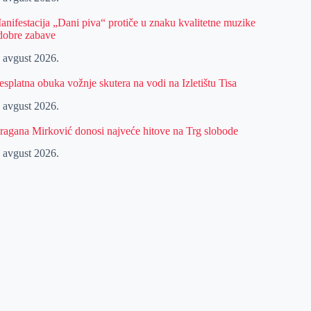
anifestacija „Dani piva“ protiče u znaku kvalitetne muzike
 dobre zabave
. avgust 2026.
esplatna obuka vožnje skutera na vodi na Izletištu Tisa
. avgust 2026.
ragana Mirković donosi najveće hitove na Trg slobode
. avgust 2026.