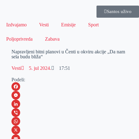
Santos uživo
Izdvajamo
Vesti
Emisije
Sport
Poljoprivreda
Zabava
Napravljeni bitni planovi u Čenti u okviru akcije „Da nam
sela budu bliža“
Vesti
5. jul 2024.
17:51
Podeli:
F
a
M
c
e
L
e
s
i
V
b
s
n
i
W
o
e
k
b
h
X