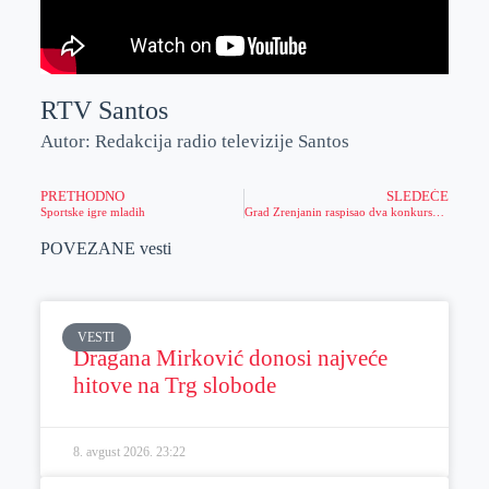
RTV Santos
Autor: Redakcija radio televizije Santos
PRETHODNO
SLEDEĆE
Sportske igre mladih
Grad Zrenjanin raspisao dva konkursa za unapređenje poljoprivredne proizvodnje
POVEZANE vesti
VESTI
Dragana Mirković donosi najveće
hitove na Trg slobode
8. avgust 2026.
23:22