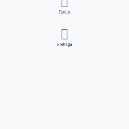
Radio
Pretraga
Pretraga
Kategorije
Ostalo
Naslovna
Izdvajamo