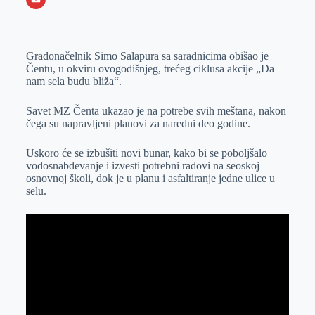
o
n
e
e
a
E
k
g
d
r
t
m
Gradonačelnik Simo Salapura sa saradnicima obišao je
e
I
s
a
Čentu, u okviru ovogodišnjeg, trećeg ciklusa akcije „Da
r
n
A
i
nam sela budu bliža“.
p
l
Savet MZ Čenta ukazao je na potrebe svih meštana, nakon
p
čega su napravljeni planovi za naredni deo godine.
Uskoro će se izbušiti novi bunar, kako bi se poboljšalo
vodosnabdevanje i izvesti potrebni radovi na seoskoj
osnovnoj školi, dok je u planu i asfaltiranje jedne ulice u
selu.