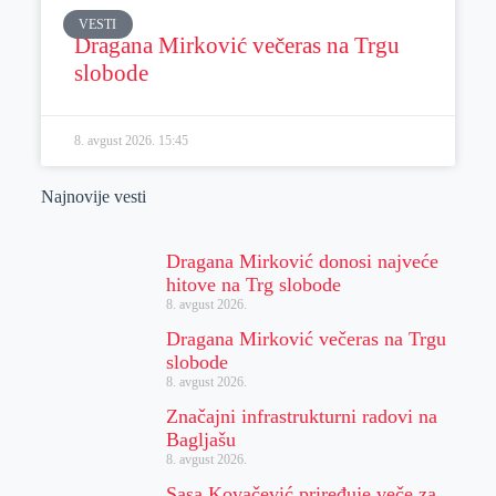
VESTI
Dragana Mirković večeras na Trgu
slobode
8. avgust 2026.
15:45
Najnovije vesti
Dragana Mirković donosi najveće
hitove na Trg slobode
8. avgust 2026.
Dragana Mirković večeras na Trgu
slobode
8. avgust 2026.
Značajni infrastrukturni radovi na
Bagljašu
8. avgust 2026.
Sasa Kovačević priređuje veče za