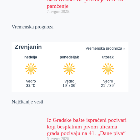
pamćenje
7. avgust 2026.
Vremenska prognoza
Najčitanije vesti
Iz Gradske bašte ispraćeni pozivari
koji besplatnim pivom ulicama
grada pozivaju na 41. „Dane piva“
5. avgust 2026.