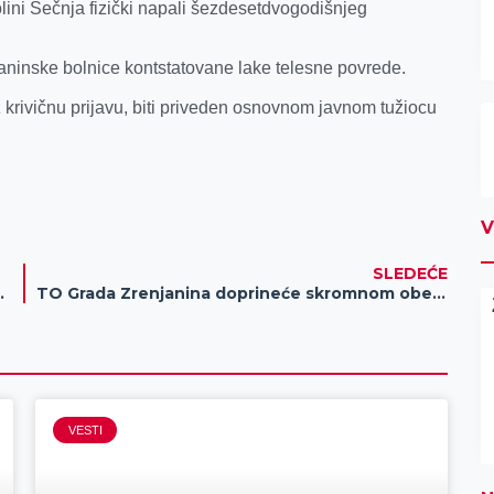
ini Sečnja fizički napali šezdesetdvogodišnjeg
inske bolnice kontstatovane lake telesne povrede.
z krivičnu prijavu, biti priveden osnovnom javnom tužiocu
V
SLEDEĆE
rednjobanatskom okrugu
TO Grada Zrenjanina doprineće skromnom obeležavanju Nove godine
VESTI