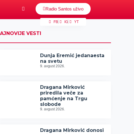
Radio Santos uživo
FB
IG
YT
AJNOVIJE VESTI
Dunja Eremić jedanaesta
na svetu
9. avgust 2026.
Dragana Mirković
priredila veče za
pamćenje na Trgu
slobode
9. avgust 2026.
Dragana Mirković donosi