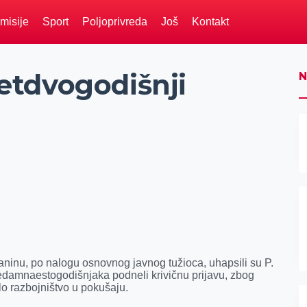
misije
Sport
Poljoprivreda
Još
Kontakt
etdvogodišnji
N
janinu, po nalogu osnovnog javnog tužioca, uhapsili su P.
sedamnaestogodišnjaka podneli krivičnu prijavu, zbog
lo razbojništvo u pokušaju.