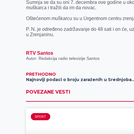
k
e
n
p
Sumnja se da su oni 7. decembra ove godine u okol
muškarca i tražili da im da novac.
r
Oštećenom muškarcu su u Urgentnom centru zrenjan
P. N. je određeno zadržavanje do 48 sati i on će, u
u Zrenjaninu.
RTV Santos
Autor: Redakcija radio televizije Santos
PRETHODNO
Najnoviji podaci o broju zaraženih u S
POVEZANE VESTI
SPORT