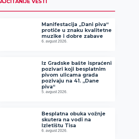
AJČITANIJE VESTI
Manifestacija „Dani piva“
protiče u znaku kvalitetne
muzike i dobre zabave
6. avgust 2026.
Iz Gradske bašte ispraćeni
pozivari koji besplatnim
pivom ulicama grada
pozivaju na 41. „Dane
piva“
5. avgust 2026.
Besplatna obuka vožnje
skutera na vodi na
Izletištu Tisa
6. avgust 2026.