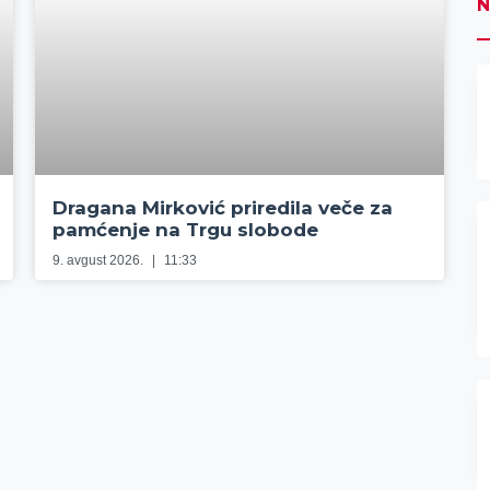
N
Dragana Mirković priredila veče za
pamćenje na Trgu slobode
9. avgust 2026.
11:33