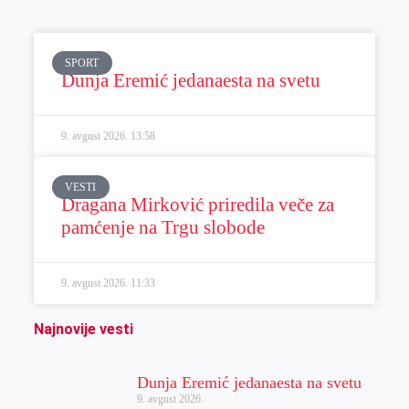
SPORT
Dunja Eremić jedanaesta na svetu
9. avgust 2026.
13:58
VESTI
Dragana Mirković priredila veče za
pamćenje na Trgu slobode
9. avgust 2026.
11:33
Najnovije vesti
Dunja Eremić jedanaesta na svetu
9. avgust 2026.