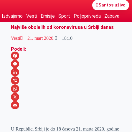
Santos uživo
Izdvajamo
Vesti
Emisije
Sport
Poljoprivreda
Zabava
Najviše obolelih od koronavirusa u Srbiji danas
Vesti
21. mart 2020.
18:10
Podeli:
F
a
M
c
e
L
e
s
i
V
b
s
n
i
W
o
e
k
b
h
X
o
n
e
e
a
E
k
g
d
r
t
m
U Republici Srbiji je do 18 časova 21. marta 2020. godine
e
I
s
a