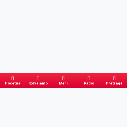
Početna
Izdvajamo
Meni
Radio
Pretraga
Pretraga
Kategorije