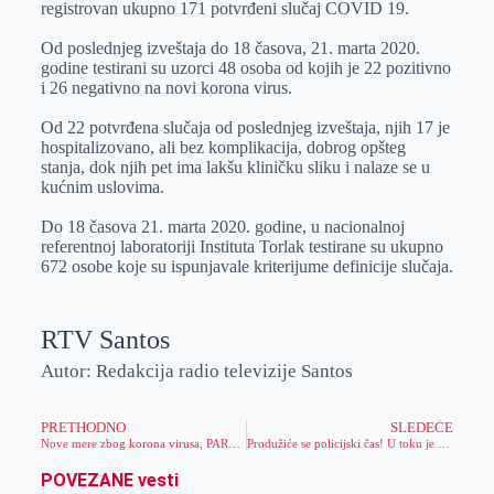
registrovan ukupno 171 potvrđeni slučaj COVID 19.
r
n
A
i
Od poslednjeg izveštaja do 18 časova, 21. marta 2020.
p
l
godine testirani su uzorci 48 osoba od kojih je 22 pozitivno
p
i 26 negativno na novi korona virus.
Od 22 potvrđena slučaja od poslednjeg izveštaja, njih 17 je
hospitalizovano, ali bez komplikacija, dobrog opšteg
stanja, dok njih pet ima lakšu kliničku sliku i nalaze se u
kućnim uslovima.
Do 18 časova 21. marta 2020. godine, u nacionalnoj
referentnoj laboratoriji Instituta Torlak testirane su ukupno
672 osobe koje su ispunjavale kriterijume definicije slučaja.
RTV Santos
Autor: Redakcija radio televizije Santos
PRETHODNO
SLEDEĆE
Nove mere zbog korona virusa, PARK POSTAJE ZABRANJENA ZONA!
Produžiće se policijski čas! U toku je borba za živote ljudi!
POVEZANE vesti