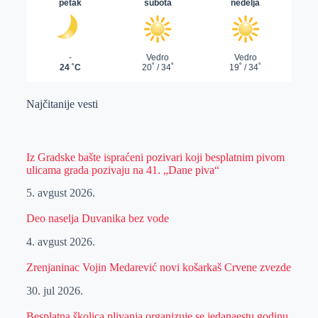
Najčitanije vesti
Iz Gradske bašte ispraćeni pozivari koji besplatnim pivom
ulicama grada pozivaju na 41. „Dane piva“
5. avgust 2026.
Deo naselja Duvanika bez vode
4. avgust 2026.
Zrenjaninac Vojin Medarević novi košarkaš Crvene zvezde
30. jul 2026.
Besplatna školica plivanja organizuje se jedanaestu godinu