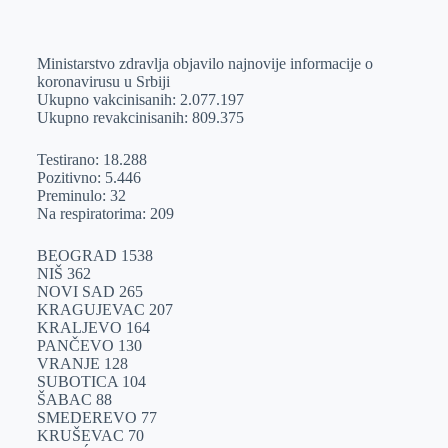
o
n
e
e
a
E
k
g
d
r
t
m
Ministarstvo zdravlja objavilo najnovije informacije o
e
I
s
a
koronavirusu u Srbiji
r
n
A
i
Ukupno vakcinisanih: 2.077.197
Ukupno revakcinisanih: 809.375
p
l
p
Testirano: 18.288
Pozitivno: 5.446
Preminulo: 32
Na respiratorima: 209
BEOGRAD 1538
NIŠ 362
NOVI SAD 265
KRAGUJEVAC 207
KRALJEVO 164
PANČEVO 130
VRANJE 128
SUBOTICA 104
ŠABAC 88
SMEDEREVO 77
KRUŠEVAC 70