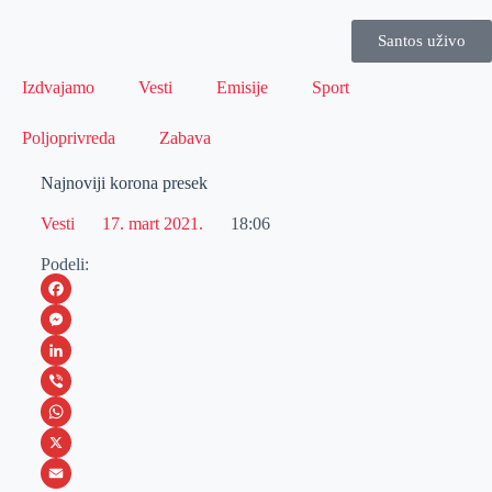
Santos uživo
Izdvajamo
Vesti
Emisije
Sport
Poljoprivreda
Zabava
Najnoviji korona presek
Vesti
17. mart 2021.
18:06
Podeli:
F
a
M
c
e
L
e
s
i
V
b
s
n
i
W
o
e
k
b
h
X