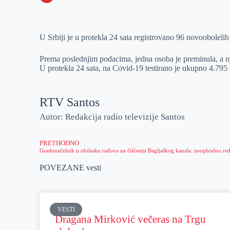
o
n
e
e
a
E
k
g
d
r
t
m
U Srbiji je u protekla 24 sata registrovano 96 novooboleli
e
I
s
a
r
n
A
i
Prema poslednjim podacima, jedna osoba je preminula, a nji
p
l
U protekla 24 sata, na Covid-19 testirano je ukupno 4.795
p
RTV Santos
Autor: Redakcija radio televizije Santos
PRETHODNO
POVEZANE vesti
VESTI
Dragana Mirković večeras na Trgu