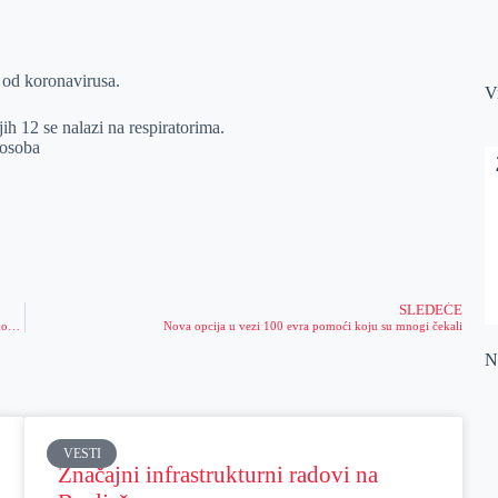
h od koronavirusa.
V
h 12 se nalazi na respiratorima.
 osoba
SLEDEĆE
Gradonačelnik u obilasku radova na čišćenju Bagljaškog kanala: neophodno redovno održavanje, ali i zacevljenje u zoni naselja
Nova opcija u vezi 100 evra pomoći koju su mnogi čekali
Na
VESTI
Značajni infrastrukturni radovi na