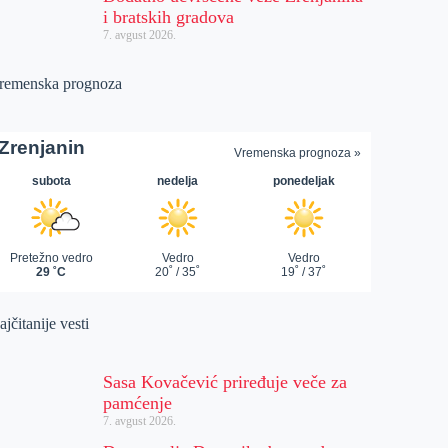
i bratskih gradova
7. avgust 2026.
remenska prognoza
jčitanije vesti
Sasa Kovačević priređuje veče za
pamćenje
7. avgust 2026.