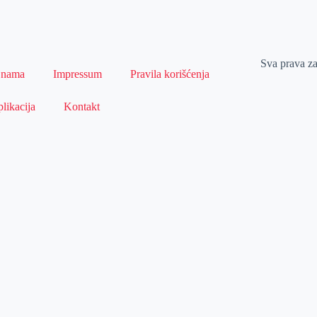
Sva prava z
 nama
Impressum
Pravila korišćenja
likacija
Kontakt
Naslovna
Izdvajamo