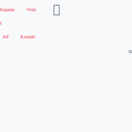
dvajamo
Vesti
t
Još
Kontakt
N