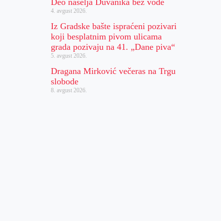
Deo naselja Duvanika bez vode
4. avgust 2026.
Iz Gradske bašte ispraćeni pozivari
koji besplatnim pivom ulicama
grada pozivaju na 41. „Dane piva“
5. avgust 2026.
Dragana Mirković večeras na Trgu
slobode
8. avgust 2026.