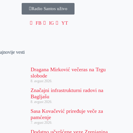
Radio Santos uživo
FB
IG
YT
ajnovije vesti
Dragana Mirković večeras na Trgu
slobode
8. avgust 2026.
Značajni infrastrukturni radovi na
Bagljašu
8. avgust 2026.
Sasa Kovačević priređuje veče za
pamćenje
7. avgust 2026.
Dodatno učvršćene veze Zrenjanina