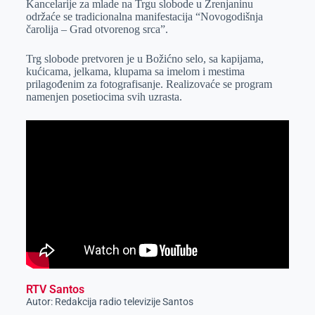
Kancelarije za mlade na Trgu slobode u Zrenjaninu
održaće se tradicionalna manifestacija “Novogodišnja
o
g
I
p
čarolija – Grad otvorenog srca”.
k
e
n
p
Trg slobode pretvoren je u Božićno selo, sa kapijama,
r
kućicama, jelkama, klupama sa imelom i mestima
prilagođenim za fotografisanje. Realizovaće se program
namenjen posetiocima svih uzrasta.
RTV Santos
Autor: Redakcija radio televizije Santos