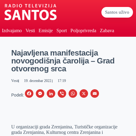
Santos uživo
Izdvajamo
Vesti
Emisije
Sport
Poljoprivreda
Zabava
Najavljena manifestacija
novogodišnja čarolija – Grad
otvorenog srca
Vesti
19. decembar 2022.
17:19
F
M
L
V
W
X
E
Podeli:
a
e
i
i
h
m
c
s
n
b
a
a
e
s
k
e
t
i
U organizaciji grada Zrenjanina, Turističke organizacije
b
e
e
r
s
l
grada Zrenjanina, Kulturnog centra Zrenjanina i
o
n
d
A