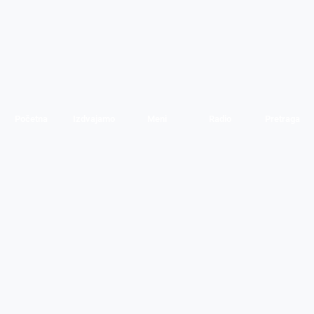
Početna
Izdvajamo
Meni
Radio
Pretraga
PRETRAGA
Kategorije
Ostalo
Naslovna