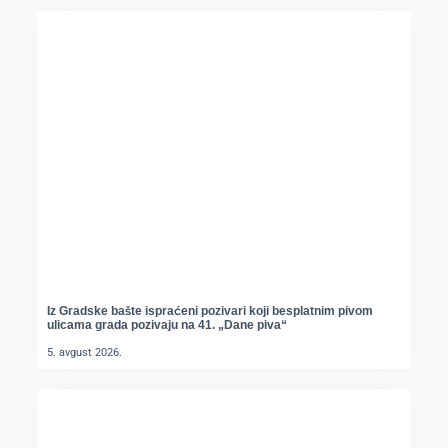
Iz Gradske bašte ispraćeni pozivari koji besplatnim pivom
ulicama grada pozivaju na 41. „Dane piva“
5. avgust 2026.