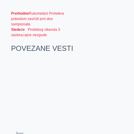
Prethodno
Rukometaši Proletera
pobedom završili prvi deo
šampionata
Sledeće
Proteklog vikenda 3
saobraćajne nezgode
POVEZANE VESTI
Sport