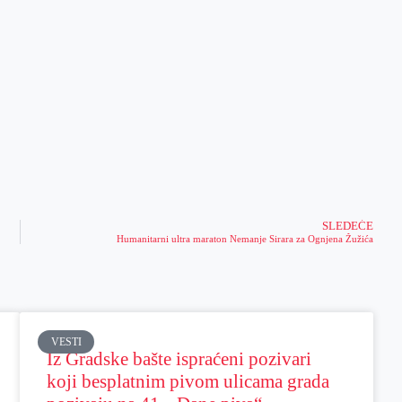
SLEDEĆE
Humanitarni ultra maraton Nemanje Sirara za Ognjena Žužića
VESTI
Iz Gradske bašte ispraćeni pozivari
koji besplatnim pivom ulicama grada