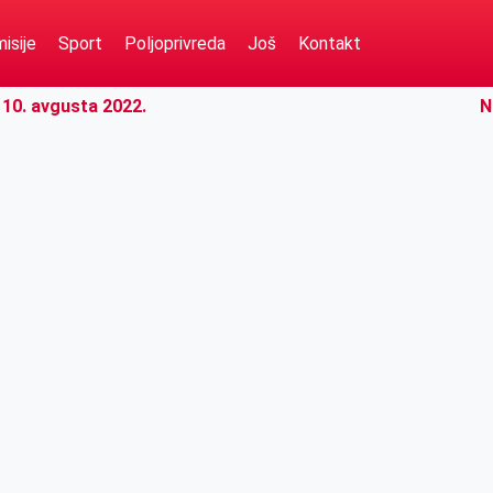
isije
Sport
Poljoprivreda
Još
Kontakt
10. avgusta 2022.
N