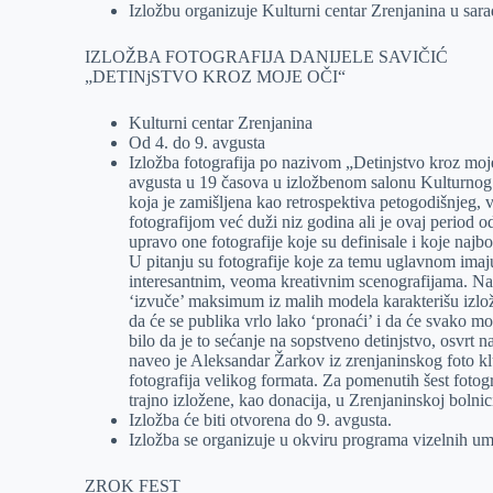
Izložbu organizuje Kulturni centar Zrenjanina u sa
IZLOŽBA FOTOGRAFIJA DANIJELE SAVIČIĆ
„DETINjSTVO KROZ MOJE OČI“
Kulturni centar Zrenjanina
Od 4. do 9. avgusta
Izložba fotografija po nazivom „Detinjstvo kroz moje
avgusta u 19 časova u izložbenom salonu Kulturnog 
koja je zamišljena kao retrospektiva petogodišnjeg, 
fotografijom već duži niz godina ali je ovaj period 
upravo one fotografije koje su definisale i koje najbo
U pitanju su fotografije koje za temu uglavnom imaju
interesantnim, veoma kreativnim scenografijama. Nag
‘izvuče’ maksimum iz malih modela karakterišu izlož
da će se publika vrlo lako ‘pronaći’ i da će svako mo
bilo da je to sećanje na sopstveno detinjstvo, osvrt na
naveo je Aleksandar Žarkov iz zrenjaninskog foto kl
fotografija velikog formata. Za pomenutih šest fotog
trajno izložene, kao donacija, u Zrenjaninskoj bolnic
Izložba će biti otvorena do 9. avgusta.
Izložba se organizuje u okviru programa vizelnih um
ZROK FEST