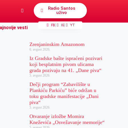
Radio Santos
uživo
FB
IG
YT
ajnovije vesti
Zrenjaninskim Amazonom
6. avgust 2026.
Iz Gradske bašte ispraćeni pozivari
koji besplatnim pivom ulicama
grada pozivaju na 41. „Dane piva“
5. avgust 2026.
Dečji program “Zabavilište u
Plankiću Parkiću” biće održan u
toku gradske manifestacije „Dani
piva“
5. avgust 2026.
Otvaranje izložbe Momira
Kneževića „Osvežavanje memorije“
5. avgust 2026.