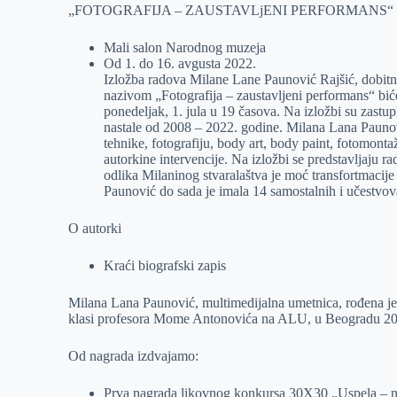
„FOTOGRAFIJA – ZAUSTAVLjENI PERFORMANS“
r
n
A
i
p
l
Mali salon Narodnog muzeja
Od 1. do 16. avgusta 2022.
p
Izložba radova Milane Lane Paunović Rajšić, dobit
nazivom „Fotografija – zaustavljeni performans“ b
ponedeljak, 1. jula u 19 časova. Na izložbi su zastupl
nastale od 2008 – 2022. godine. Milana Lana Paunov
tehnike, fotografiju, body art, body paint, fotomontaž
autorkine intervencije. Na izložbi se predstavljaju r
odlika Milaninog stvaralaštva je moć transfortmacij
Paunović do sada je imala 14 samostalnih i učestvova
O autorki
Kraći biografski zapis
Milana Lana Paunović, multimedijalna umetnica, rođena je
klasi profesora Mome Antonovića na ALU, u Beogradu 20
Od nagrada izdvajamo:
Prva nagrada likovnog konkursa 30X30 „Uspela – ne