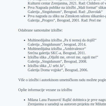
Kulturni centar Zrenjanina, 2021. Rad: Children of 
Prva Nagrada publike na izložbi „Mali format“ sli
Galerija „Singidunum“, Beograd. Rad: „Đavolak“
Prva nagrada za sliku na Zimskom salonu slikarsk
Galerija „Progres“, Beograd, 2001. Rad: Peel me
Odabrane samostalne izložbe:
Multimedijalna izložba „Pa ti nemoj da dojiš!“
Galerija „Singidunum“, beograd, 2014.
Multimedijalna izložba „Ambivalence“
Srećna galerija SKC-a, Beograd, 2011.
Izložba slika „Oljušti me, otvori me, ogoli me!“
Galerija „Singidunum“, Beograd, 2008.
Izložba slika „U sebi Ja“,
Galerija Doma vojjske“, Beograd, 2006.
Više o izložbi i autorkinom umetničkom radu možete pogle
Opšte informacije vezane za izložbu
Milana Lana Paunović Rajšić dobitnica je prve nagr
Zrenjanina u saradnji sa autorom projekta mr Milut