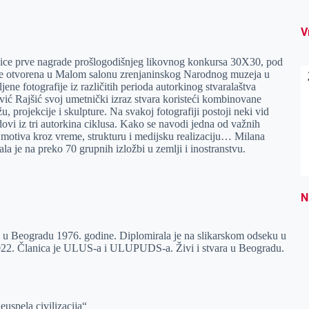
V
nice prve nagrade prošlogodišnjeg likovnog konkursa 30X30, pod
iće otvorena u Malom salonu zrenjaninskog Narodnog muzeja u
jene fotografije iz različitih perioda autorkinog stvaralaštva
ić Rajšić svoj umetnički izraz stvara koristeći kombinovane
u, projekcije i skulpture. Na svakoj fotografiji postoji neki vid
adovi iz tri autorkina ciklusa. Kako se navodi jedna od važnih
e motiva kroz vreme, strukturu i medijsku realizaciju… Milana
la je na preko 70 grupnih izložbi u zemlji i inostranstvu.
N
 u Beogradu 1976. godine. Diplomirala je na slikarskom odseku u
22. Članica je ULUS-a i ULUPUDS-a. Živi i stvara u Beogradu.
uspela civilizacija“