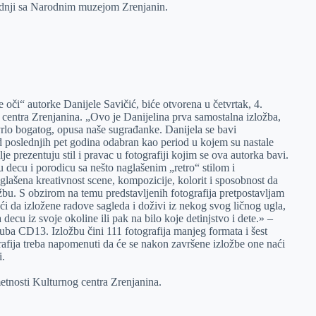
radnji sa Narodnim muzejom Zrenjanin.
 oči“ autorke Danijele Savičić, biće otvorena u četvrtak, 4.
centra Zrenjanina. „Ovo je Danijelina prva samostalna izložba,
vrlo bogatog, opusa naše sugrađanke. Danijela se bavi
od poslednjih pet godina odabran kao period u kojem su nastale
lje prezentuju stil i pravac u fotografiji kojim se ova autorka bavi.
 decu i porodicu sa nešto naglašenim „retro“ stilom i
lašena kreativnost scene, kompozicije, kolorit i sposobnost da
bu. S obzirom na temu predstavljenih fotografija pretpostavljam
ći da izložene radove sagleda i doživi iz nekog svog ličnog ugla,
 decu iz svoje okoline ili pak na bilo koje detinjstvo i dete.» –
uba CD13. Izložbu čini 111 fotografija manjeg formata i šest
rafija treba napomenuti da će se nakon završene izložbe one naći
i.
etnosti Kulturnog centra Zrenjanina.