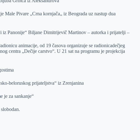
oljuba Grbića iz Aleksandrova
nje Male Pivare „Crna kornjača„ iz Beograda uz nastup dua
z Panonije“ Biljane Dimitrijevič Martinov – autorka i prijatelji –
radionicu animacije, od 19 časova organizuje se radionicadečjeg
nog centra „Dečije carstvo“. U 21 sat na programu je projekcija
gostima
ko-beloruskog prijateljstva“ iz Zrenjanina
me je za sankanje“
 slobodan.