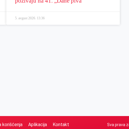
pozivaju na 41. „Dane piva“
5. avgust 2026.
13:36
a korišćenja
Aplikacija
Kontakt
Sva prava z