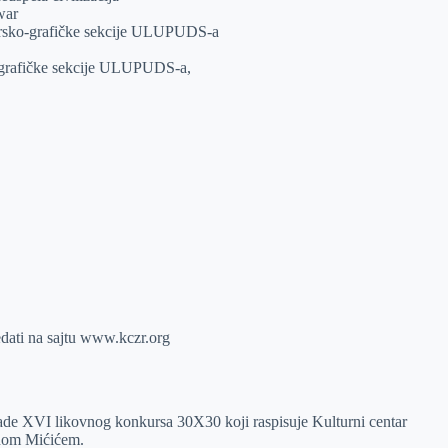
war
karsko-grafičke sekcije ULUPUDS-a
o-grafičke sekcije ULUPUDS-a,
dati na sajtu www.kczr.org
ade XVI likovnog konkursa 30X30 koji raspisuje Kulturni centar
inom Mićićem.