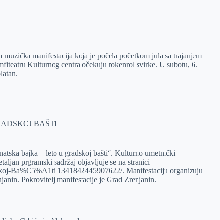
 muzička manifestacija koja je počela početkom jula sa trajanjem
fiteatru Kulturnog centra očekuju rokenrol svirke. U subotu, 6.
latan.
RADSKOJ BAŠTI
natska bajka – leto u gradskoj bašti“. Kulturno umetnički
aljan prgramski sadržaj objavljuje se na stranici
koj-Ba%C5%A1ti 1341842445907622/. Manifestaciju organizuju
njanin. Pokrovitelj manifestacije je Grad Zrenjanin.