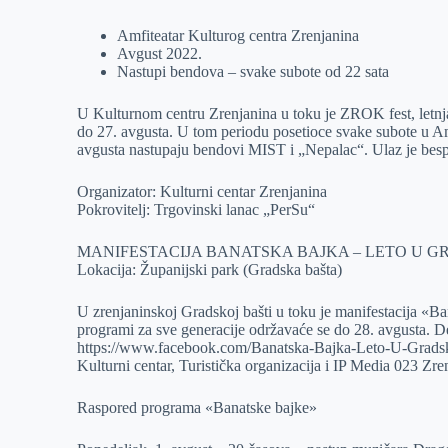
Amfiteatar Kulturog centra Zrenjanina
Avgust 2022.
Nastupi bendova – svake subote od 22 sata
U Kulturnom centru Zrenjanina u toku je ZROK fest, letnja
do 27. avgusta. U tom periodu posetioce svake subote u Am
avgusta nastupaju bendovi MIST i „Nepalac“. Ulaz je besp
Organizator: Kulturni centar Zrenjanina
Pokrovitelj: Trgovinski lanac „PerSu“
MANIFESTACIJA BANATSKA BAJKA – LETO U G
Lokacija: Županijski park (Gradska bašta)
U zrenjaninskoj Gradskoj bašti u toku je manifestacija «Ba
programi za sve generacije održavaće se do 28. avgusta. Det
https://www.facebook.com/Banatska-Bajka-Leto-U-Grads
Kulturni centar, Turistička organizacija i IP Media 023 Zre
Raspored programa «Banatske bajke»