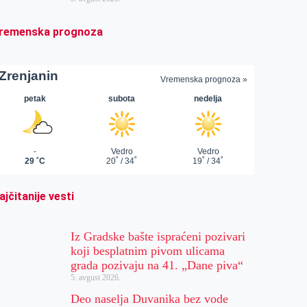
remenska prognoza
ajčitanije vesti
Iz Gradske bašte ispraćeni pozivari
koji besplatnim pivom ulicama
grada pozivaju na 41. „Dane piva“
5. avgust 2026.
Deo naselja Duvanika bez vode