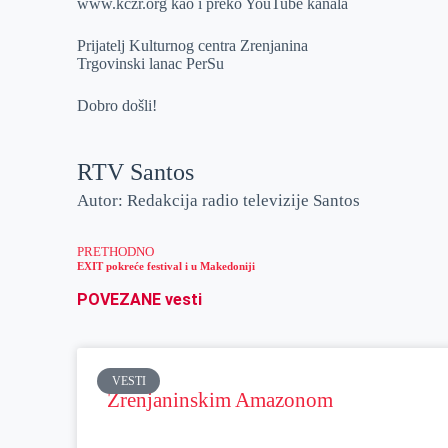
www.kczr.org kao i preko YouTube kanala
Prijatelj Kulturnog centra Zrenjanina
Trgovinski lanac PerSu
Dobro došli!
RTV Santos
Autor: Redakcija radio televizije Santos
PRETHODNO
EXIT pokreće festival i u Makedoniji
POVEZANE vesti
VESTI
Zrenjaninskim Amazonom