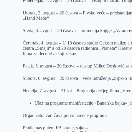
Ponedeljak, 1. avgust – 20 časova – nastup muzičara Drag
Utorak, 2. avgust – 20 časova – Pivsko veče – predstavlja
„Hand Made“
Sreda, 3. avgust – 20 časova – promocija knjige „Avramovi i
Četvrtak, 4. avgust – U 18 časova studio Cekom realizuje 
centra „Smajli“ a od 20 časova radionica „Planeta“ Kreativ
filma za decu «Usršnji zeka».
Petak, 5. avgust – 20 časova – nastup Milice Dosković sa 
Subota, 6. avgust – 20 časova – veče udruženja „Srpsko-rus
Nedelja, 7. avgust – 21 sat – Projekcija dečjeg filma „Vre
Ulaz na programe manifestacije «Banatska bajka» je
Organizator zadržava pravo izmene programa.
Pratite nas putem FB strane, sajta –