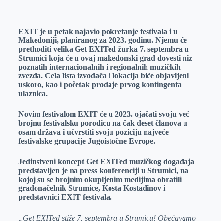
o
n
e
e
a
E
k
g
d
r
t
m
EXIT je u petak najavio pokretanje festivala i u
e
I
s
a
Makedoniji, planiranog za 2023. godinu. Njemu će
r
n
A
i
prethoditi velika Get EXITed žurka 7. septembra u
Strumici koja će u ovaj makedonski grad dovesti niz
p
l
poznatih internacionalnih i regionalnih muzičkih
p
zvezda. Cela lista izvođača i lokacija biće objavljeni
uskoro, kao i početak prodaje prvog kontingenta
ulaznica.
Novim festivalom EXIT će u 2023. ojačati svoju već
brojnu festivalsku porodicu na čak deset članova u
osam država i učvrstiti svoju poziciju najveće
festivalske grupacije Jugoistočne Evrope.
Jedinstveni koncept Get EXITed muzičkog događaja
predstavljen je na press konferenciji u Strumici, na
kojoj su se brojnim okupljenim medijima obratili
gradonačelnik Strumice, Kosta Kostadinov i
predstavnici EXIT festivala.
„Get EXITed stiže 7. septembra u Strumicu! Obećavamo