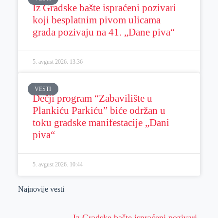
Iz Gradske bašte ispraćeni pozivari
koji besplatnim pivom ulicama
grada pozivaju na 41. „Dane piva“
5. avgust 2026.
13:36
VESTI
Dečji program “Zabavilište u
Plankiću Parkiću” biće održan u
toku gradske manifestacije „Dani
piva“
5. avgust 2026.
10:44
Najnovije vesti
Iz Gradske bašte ispraćeni pozivari