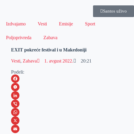
Santos uživo
Izdvajamo
Vesti
Emisije
Sport
Poljoprivreda
Zabava
EXIT pokreće festival i u Makedoniji
Vesti
,
Zabava
1. avgust 2022.
20:21
Podeli:
F
a
M
c
e
L
e
s
i
V
b
s
n
i
W
o
e
k
b
h
X