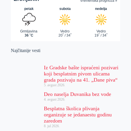
Najčitanije vesti
Iz Gradske bašte ispraćeni pozivari
koji besplatnim pivom ulicama
grada pozivaju na 41. „Dane piva“
5. avgust 2026.
Deo naselja Duvanika bez vode
4. avgust 2026.
Besplatna školica plivanja
organizuje se jedanaestu godinu
zaredom
8. jul 2026.