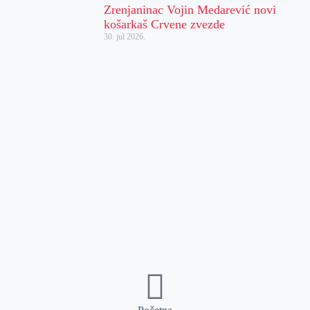
Zrenjaninac Vojin Medarević novi
košarkaš Crvene zvezde
30. jul 2026.