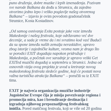
puno druženja, dobre muzike i lepih iznenađenja. Pozivam
sve narode Balkana da dođu u Strumicu, da zajedno
otvorimo jedno lepo i veliko poglavlje našeg otvorenog
Balkana“
– izjavio je ovim povodom gradonačelnik
Strumice, Kosta Kostadinov.
„
Od samog osnivanja Exita postoje jake veze između
Makedonije i našeg festivala, koje održavamo već dve
decenije, a sada je vreme da i mi svratimo kod vas! Budući
da su spone između naših zemalja neraskidive, upravo
zbog istorije i zajedničke kulture, veoma nam je drago što
se porodici EXIT događaja napokon pridružuje i
Makedonija, a početak ove saradnje je upravo veliki Get
EXITed muzički događaj u septembru u Strumici. Jedna od
osnovnih vizija ovog projekta je uvod u kreiranje novog
makedonskog festivala sledeće godine, koji će postati nova
važna turistička atrakcija Balkana“
– poručili su iz EXIT
tima.
EXIT je najveća organizacija muzičke industrije
Jugoistočne Evrope čija je misija povezivanje regiona i
promocija mira, kao i brendiranje destinacija i
izgradnja njihovog prepoznatljivog festivalskog
imidža.
Pored matičnog festivala, koji se više od 20 godina