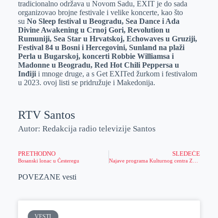
tradicionalno održava u Novom Sadu, EXIT je do sada
organizovao brojne festivale i velike koncerte, kao što
su
No Sleep festival u Beogradu, Sea Dance i Ada
Divine Awakening u Crnoj Gori, Revolution u
Rumuniji, Sea Star u Hrvatskoj, Echowaves u Gruziji,
Festival 84 u Bosni i Hercegovini, Sunland na plaži
Perla u Bugarskoj, koncerti Robbie Williamsa i
Madonne u Beogradu, Red Hot Chili Peppersa u
Inđiji
i mnoge druge, a s Get EXITed žurkom i festivalom
u 2023. ovoj listi se pridružuje i Makedonija.
RTV Santos
Autor: Redakcija radio televizije Santos
PRETHODNO
SLEDEĆE
Bosanski lonac u Česteregu
Najave programa Kulturnog centra Zrenjanina do 10. avgusta 2022.
POVEZANE vesti
VESTI