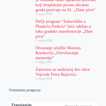
koji besplatnim pivom ulicama
grada pozivaju na 41. „Dane piva“
5. avgust 2026.
Dečji program “Zabavilište u
Plankiću Parkiću” biće održan u
toku gradske manifestacije „Dani
piva“
5. avgust 2026.
Otvaranje izložbe Momira
Kneževića „Osvežavanje
memorije“
5. avgust 2026.
Zatvoren za saobraćaj deo ulice
Vojvode Petra Bojovića
5. avgust 2026.
Vremenska prognoza